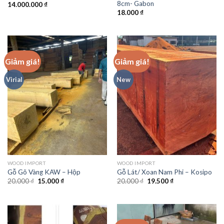
8cm- Gabon
14.000.000
₫
18.000
₫
Giảm giá!
Giảm giá!
Virial
New
WOOD IMPORT
WOOD IMPORT
Gỗ Gõ Vàng KAW – Hộp
Gỗ Lát/ Xoan Nam Phi – Kosipo
Giá
Giá
Giá
Giá
20.000
₫
15.000
₫
20.000
₫
19.500
₫
gốc
hiện
gốc
hiện
là:
tại
là:
tại
20.000 ₫.
là:
20.000 ₫.
là:
15.000 ₫.
19.500 ₫.