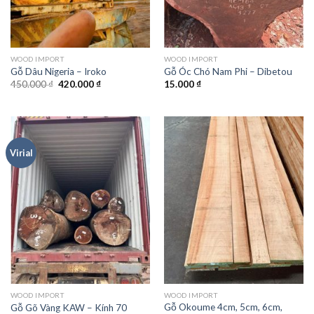
WOOD IMPORT
WOOD IMPORT
Gỗ Dâu Nigeria – Iroko
Gỗ Óc Chó Nam Phi – Dibetou
Giá
Giá
450.000
₫
420.000
₫
15.000
₫
gốc
hiện
là:
tại
450.000 ₫.
là:
420.000 ₫.
Virial
WOOD IMPORT
WOOD IMPORT
Gỗ Okoume 4cm, 5cm, 6cm,
Gỗ Gõ Vàng KAW – Kính 70