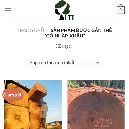
Skip
0
to
content
TRANG CHỦ
/
SẢN PHẨM ĐƯỢC GẮN THẺ
“GỖ_NHẬP_KHẨU”
LỌC
Giảm giá!