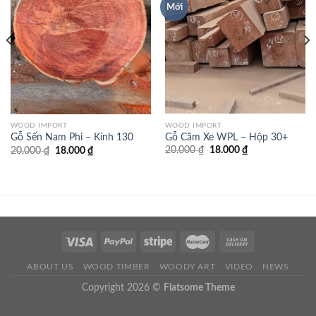
Mới
WOOD IMPORT
WOOD IMPORT
Gỗ Căm Xe WPL – Hộp 30+
Gỗ Sến Nam Phi – Kính 130
Giá
Giá
Giá
Giá
20.000
₫
18.000
₫
20.000
₫
18.000
₫
gốc
hiện
gốc
hiện
là:
tại
là:
tại
20.000 ₫.
là:
20.000 ₫.
là:
18.000 ₫.
18.000 ₫.
ABOUT US
WOOD TIMBER
WOODY ART
VIDEO
NEWS
Copyright 2026 ©
Flatsome Theme