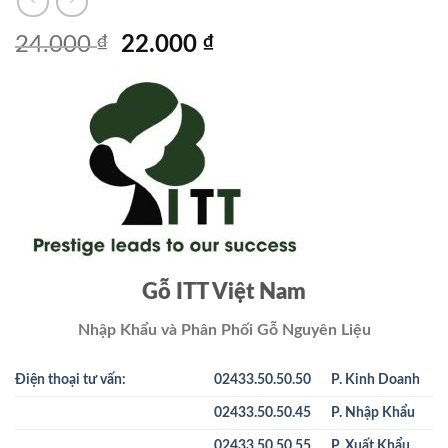
Giá
Giá
24.000
₫
22.000
₫
gốc
hiện
là:
tại
24.000 ₫.
là:
22.000 ₫.
Gỗ ITT Việt Nam
Nhập Khẩu và Phân Phối Gỗ Nguyên Liệu
Điện thoại tư vấn:
02433.50.50.50
P. Kinh Doanh
02433.50.50.45
P. Nhập Khẩu
02433.50.50.55
P. Xuất Khẩu