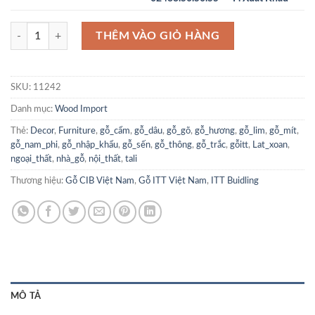
Gỗ Xoan Đào Sapele - Hộp/ Congo số lượng
THÊM VÀO GIỎ HÀNG
SKU:
11242
Danh mục:
Wood Import
Thẻ:
Decor
,
Furniture
,
gỗ_cẩm
,
gỗ_dâu
,
gỗ_gõ
,
gỗ_hương
,
gỗ_lim
,
gỗ_mít
,
gỗ_nam_phi
,
gỗ_nhập_khẩu
,
gỗ_sến
,
gỗ_thông
,
gỗ_trắc
,
gỗitt
,
Lat_xoan
,
ngoại_thất
,
nhà_gỗ
,
nội_thất
,
tali
Thương hiệu:
Gỗ CIB Việt Nam
,
Gỗ ITT Việt Nam
,
ITT Buidling
MÔ TẢ