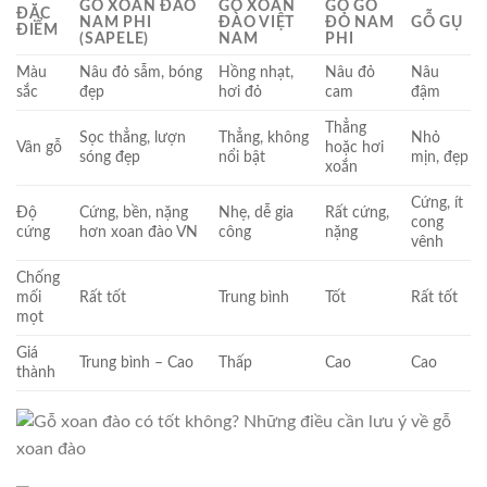
GỖ XOAN ĐÀO
GỖ XOAN
GỖ GÕ
ĐẶC
NAM PHI
ĐÀO VIỆT
ĐỎ NAM
GỖ GỤ
ĐIỂM
(SAPELE)
NAM
PHI
Màu
Nâu đỏ sẫm, bóng
Hồng nhạt,
Nâu đỏ
Nâu
sắc
đẹp
hơi đỏ
cam
đậm
Thẳng
Sọc thẳng, lượn
Thẳng, không
Nhỏ
Vân gỗ
hoặc hơi
sóng đẹp
nổi bật
mịn, đẹp
xoắn
Cứng, ít
Độ
Cứng, bền, nặng
Nhẹ, dễ gia
Rất cứng,
cong
cứng
hơn xoan đào VN
công
nặng
vênh
Chống
mối
Rất tốt
Trung bình
Tốt
Rất tốt
mọt
Giá
Trung bình – Cao
Thấp
Cao
Cao
thành