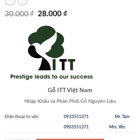
Giá
Giá
30.000
₫
28.000
₫
gốc
hiện
là:
tại
30.000 ₫.
là:
28.000 ₫.
Gỗ ITT Việt Nam
Nhập Khẩu và Phân Phối Gỗ Nguyên Liệu
Điện thoại tư vấn:
0933551371
Mr. Tám
0903551371
Mrs. Yến