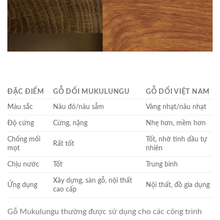
ĐẶC ĐIỂM
GỖ DỔI MUKULUNGU
GỖ DỔI VIỆT NAM
Màu sắc
Nâu đỏ/nâu sẫm
Vàng nhạt/nâu nhạt
Độ cứng
Cứng, nặng
Nhẹ hơn, mềm hơn
Chống mối
Tốt, nhờ tinh dầu tự
Rất tốt
mọt
nhiên
Chịu nước
Tốt
Trung bình
Xây dựng, sàn gỗ, nội thất
Ứng dụng
Nội thất, đồ gia dụng
cao cấp
Gỗ Mukulungu thường được sử dụng cho các công trình