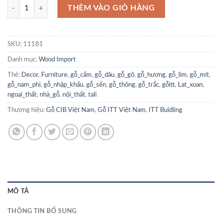
Gỗ Dổi Nam Phi - Muvingui số lượng
THÊM VÀO GIỎ HÀNG
SKU:
11181
Danh mục:
Wood Import
Thẻ:
Decor
,
Furniture
,
gỗ_cẩm
,
gỗ_dâu
,
gỗ_gõ
,
gỗ_hương
,
gỗ_lim
,
gỗ_mít
,
gỗ_nam_phi
,
gỗ_nhập_khẩu
,
gỗ_sến
,
gỗ_thông
,
gỗ_trắc
,
gỗitt
,
Lat_xoan
,
ngoại_thất
,
nhà_gỗ
,
nội_thất
,
tali
Thương hiệu:
Gỗ CIB Việt Nam
,
Gỗ ITT Việt Nam
,
ITT Buidling
MÔ TẢ
THÔNG TIN BỔ SUNG