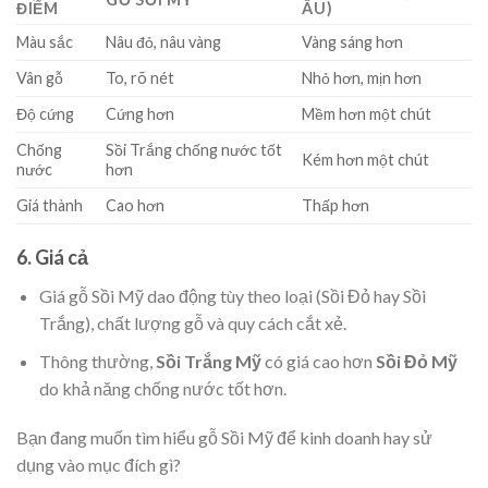
ĐIỂM
ÂU)
Màu sắc
Nâu đỏ, nâu vàng
Vàng sáng hơn
Vân gỗ
To, rõ nét
Nhỏ hơn, mịn hơn
Độ cứng
Cứng hơn
Mềm hơn một chút
Chống
Sồi Trắng chống nước tốt
Kém hơn một chút
nước
hơn
Giá thành
Cao hơn
Thấp hơn
6. Giá cả
Giá gỗ Sồi Mỹ dao động tùy theo loại (Sồi Đỏ hay Sồi
Trắng), chất lượng gỗ và quy cách cắt xẻ.
Thông thường,
Sồi Trắng Mỹ
có giá cao hơn
Sồi Đỏ Mỹ
do khả năng chống nước tốt hơn.
Bạn đang muốn tìm hiểu gỗ Sồi Mỹ để kinh doanh hay sử
dụng vào mục đích gì?