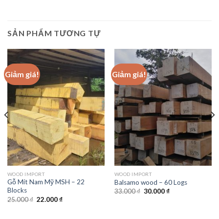
SẢN PHẨM TƯƠNG TỰ
Giảm giá!
Giảm giá!
WOOD IMPORT
WOOD IMPORT
Gỗ Mít Nam Mỹ MSH – 22
Balsamo wood – 60 Logs
Blocks
Giá
Giá
33.000
₫
30.000
₫
gốc
hiện
Giá
Giá
25.000
₫
22.000
₫
là:
tại
gốc
hiện
33.000 ₫.
là:
là:
tại
30.000 ₫.
25.000 ₫.
là: