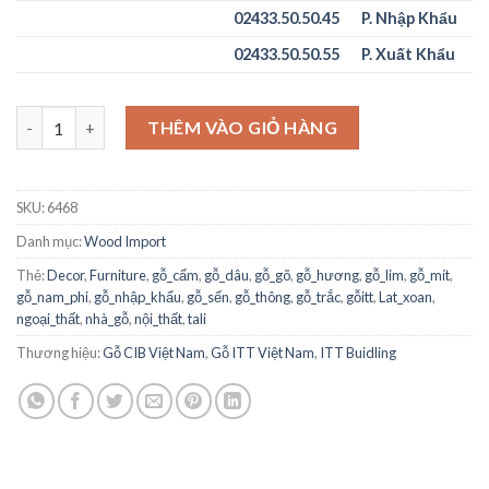
02433.50.50.45
P. Nhập Khẩu
02433.50.50.55
P. Xuất Khẩu
Gỗ Sồi Mỹ số lượng
THÊM VÀO GIỎ HÀNG
SKU:
6468
Danh mục:
Wood Import
Thẻ:
Decor
,
Furniture
,
gỗ_cẩm
,
gỗ_dâu
,
gỗ_gõ
,
gỗ_hương
,
gỗ_lim
,
gỗ_mít
,
gỗ_nam_phi
,
gỗ_nhập_khẩu
,
gỗ_sến
,
gỗ_thông
,
gỗ_trắc
,
gỗitt
,
Lat_xoan
,
ngoại_thất
,
nhà_gỗ
,
nội_thất
,
tali
Thương hiệu:
Gỗ CIB Việt Nam
,
Gỗ ITT Việt Nam
,
ITT Buidling