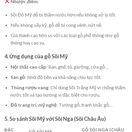
Nhược điểm
:
Sồi Đỏ Mỹ dễ bị thấm nước hơn nếu không xử lý tốt.
Nếu không sấy kỹ, gỗ dễ bị cong vênh, nứt nẻ.
Giá thành cao hơn so với các loại gỗ phổ thông như gỗ
thông hay cao su.
4. Ứng dụng của gỗ Sồi Mỹ
Nội thất cao cấp
: Bàn, ghế, tủ, giường, cửa gỗ…
Sàn gỗ
: Nhờ độ bền và khả năng chịu lực tốt.
Thùng rượu vang
: Chỉ dùng Sồi Trắng Mỹ vì chống thấm
nước tốt và tạo hương vị đặc biệt cho rượu.
Đồ trang trí, mỹ nghệ
: Tượng gỗ, tranh khắc gỗ…
5. So sánh Sồi Mỹ với Sồi Nga (Sồi Châu Âu)
ĐẶC
GỖ SỒI NGA (CHÂU
GỖ SỒI MỸ