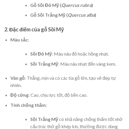
Gỗ Sồi Đỏ Mỹ (
Quercus rubra
)
Gỗ Sồi Trắng Mỹ (
Quercus alba
)
2. Đặc điểm của gỗ Sồi Mỹ
Màu sắc
:
Sồi Đỏ Mỹ
: Màu nâu đỏ hoặc hồng nhạt.
Sồi Trắng Mỹ
: Màu nâu nhạt đến vàng kem.
Vân gỗ
: Thẳng, mịn và có các tia gỗ lớn, tạo vẻ đẹp tự
nhiên.
Độ cứng
: Cao, chịu lực tốt, độ bền cao.
Tính chống thấm
:
Sồi Trắng Mỹ
có khả năng chống thấm tốt nhờ
cấu trúc thớ gỗ khép kín, thường được dùng