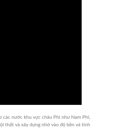
 từ các nước khu vực châu Phi như Nam Phi,
i thất và xây dựng nhờ vào độ bền và tính