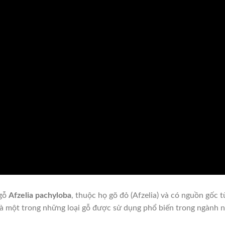
 gỗ
Afzelia pachyloba
, thuộc họ gõ đỏ (Afzelia) và có nguồn gốc
 một trong những loại gỗ được sử dụng phổ biến trong ngành nộ