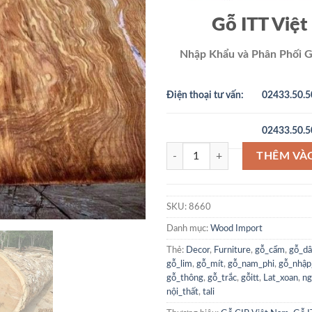
Gỗ ITT Việ
Nhập Khẩu và Phân Phối G
Điện thoại tư vấn:
02433.50.5
02433.50.5
Gỗ Gõ Đỏ Nam Phí Pachyloba - Tr
THÊM VÀ
02433.50.5
SKU:
8660
Danh mục:
Wood Import
Thẻ:
Decor
,
Furniture
,
gỗ_cẩm
,
gỗ_d
gỗ_lim
,
gỗ_mít
,
gỗ_nam_phi
,
gỗ_nhập
gỗ_thông
,
gỗ_trắc
,
gỗitt
,
Lat_xoan
,
ng
nội_thất
,
tali