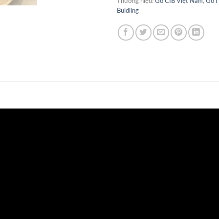
Thương hiệu:
Gỗ CIB Việt Nam
,
Gỗ I
Buidling