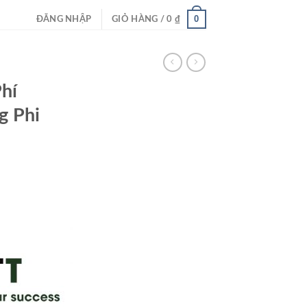
0
ĐĂNG NHẬP
GIỎ HÀNG /
0
₫
hí
g Phi
Giá
hiện
ại
à:
35.000 ₫.