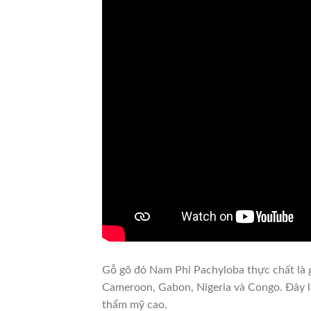
Gỗ gõ đỏ Nam Phi Pachyloba thực chất là
Cameroon, Gabon, Nigeria và Congo. Đây là
thẩm mỹ cao.