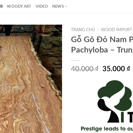
ER
WOODY ART
VIDEO
NEWS
TRANG CHỦ
/
WOOD IMPORT
Gỗ Gõ Đỏ Nam P
Pachyloba – Trun
Giá
40.000
₫
35.000
₫
gốc
là:
t
40.000 ₫.
l