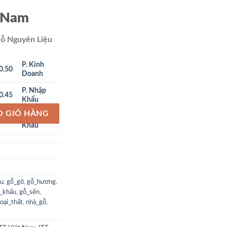
t Nam
ỗ Nguyên Liệu
P. Kinh
0.50
Doanh
P. Nhập
0.45
Khẩu
ung Phi số lượng
O GIỎ HÀNG
P. Xuất
0.55
Khẩu
âu
,
gỗ_gõ
,
gỗ_hương
,
_khẩu
,
gỗ_sến
,
oại_thất
,
nhà_gỗ
,