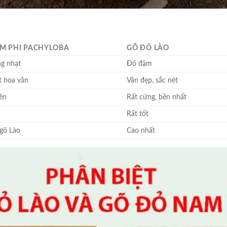
M PHI PACHYLOBA
GÕ ĐỎ LÀO
g nhạt
Đỏ đậm
ít hoa văn
Vân đẹp, sắc nét
ền
Rất cứng, bền nhất
Rất tốt
gõ Lào
Cao nhất