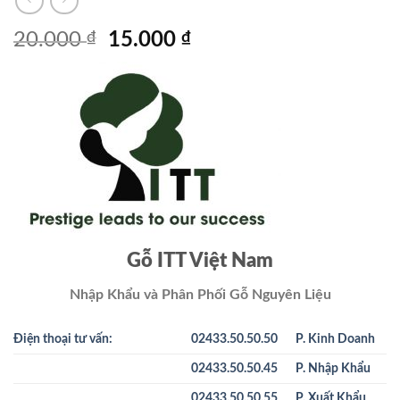
Giá
Giá
20.000
₫
15.000
₫
gốc
hiện
là:
tại
20.000 ₫.
là:
15.000 ₫.
Gỗ ITT Việt Nam
Nhập Khẩu và Phân Phối Gỗ Nguyên Liệu
Điện thoại tư vấn:
02433.50.50.50
P. Kinh Doanh
02433.50.50.45
P. Nhập Khẩu
02433.50.50.55
P. Xuất Khẩu