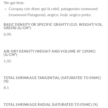
Tên gọi khác
Curupay còn được gọi là cebil, patagonian rosewood
(rosewood Patagonia), angico, hoặc angico preto.
BASIC DENSITY OR SPECIFIC GRAVITY (O.D. WEIGHT/VOL.
GREEN) (G/CM³)
0.90
AIR-DRY DENSITY (WEIGHT AND VOLUME AT 12%MC)
(G/CM³)
1.05
TOTAL SHRINKAGE TANGENTIAL (SATURATED TO 0%MC)
(%)
8.1
TOTAL SHRINKAGE RADIAL (SATURATED TO 0%MC) (%)