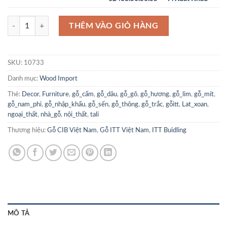
Gỗ Hắc Đàn Nam Mỹ - Curupay số lượng
THÊM VÀO GIỎ HÀNG
SKU:
10733
Danh mục:
Wood Import
Thẻ:
Decor
,
Furniture
,
gỗ_cẩm
,
gỗ_dâu
,
gỗ_gõ
,
gỗ_hương
,
gỗ_lim
,
gỗ_mít
,
gỗ_nam_phi
,
gỗ_nhập_khẩu
,
gỗ_sến
,
gỗ_thông
,
gỗ_trắc
,
gỗitt
,
Lat_xoan
,
ngoại_thất
,
nhà_gỗ
,
nội_thất
,
tali
Thương hiệu:
Gỗ CIB Việt Nam
,
Gỗ ITT Việt Nam
,
ITT Buidling
MÔ TẢ