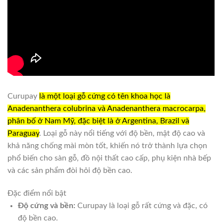
Curupay
là một loại gỗ cứng có tên khoa học là
Anadenanthera colubrina và Anadenanthera macrocarpa,
phân bố ở Nam Mỹ, đặc biệt là ở Argentina, Brazil và
Paraguay
. Loại gỗ này nổi tiếng với độ bền, mật độ cao và
khả năng chống mài mòn tốt, khiến nó trở thành lựa chọn
phổ biến cho sàn gỗ, đồ nội thất cao cấp, phụ kiện nhà bếp
và các sản phẩm đòi hỏi độ bền cao.
Đặc điểm nổi bật
Độ cứng và bền:
Curupay là loại gỗ rất cứng và đặc, có
độ bền cao.