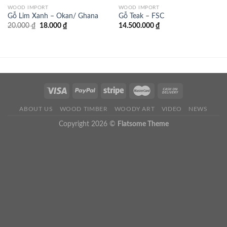
WOOD IMPORT
WOOD IMPORT
Gỗ Lim Xanh – Okan/ Ghana
Gỗ Teak – FSC
Giá
Giá
20.000
₫
18.000
₫
14.500.000
₫
gốc
hiện
là:
tại
20.000 ₫.
là:
18.000 ₫.
ABOUT US
WOOD TIMBER
WOODY ART
VIDEO
NEWS
Copyright 2026 ©
Flatsome Theme