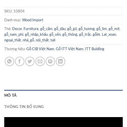
SKU:
10804
Danh mục:
Wood Import
Thẻ:
Decor
,
Furniture
,
gỗ_cẩm
,
gỗ_dâu
,
gỗ_gõ
,
gỗ_hương
,
gỗ_lim
,
gỗ_mít
,
gỗ_nam_phi
,
gỗ_nhập_khẩu
,
gỗ_sến
,
gỗ_thông
,
gỗ_trắc
,
gỗitt
,
Lat_xoan
,
ngoại_thất
,
nhà_gỗ
,
nội_thất
,
tali
Thương hiệu:
Gỗ CIB Việt Nam
,
Gỗ ITT Việt Nam
,
ITT Buidling
MÔ TẢ
THÔNG TIN BỔ SUNG