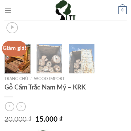
Skip
0
to
content
Giảm giá!
TRANG CHỦ
/
WOOD IMPORT
Gỗ Cẩm Trắc Nam Mỹ – KRK
Giá
Giá
20.000
₫
15.000
₫
gốc
hiện