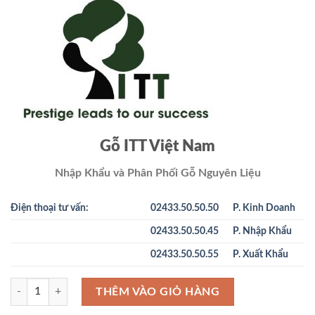
là:
tại
20.000 ₫.
là:
15.000 ₫.
Gỗ ITT Việt Nam
Nhập Khẩu và Phân Phối Gỗ Nguyên Liệu
Điện thoại tư vấn:
02433.50.50.50
P. Kinh Doanh
02433.50.50.45
P. Nhập Khẩu
02433.50.50.55
P. Xuất Khẩu
Gỗ Cẩm Trắc Nam Mỹ - KRK số lượng
THÊM VÀO GIỎ HÀNG