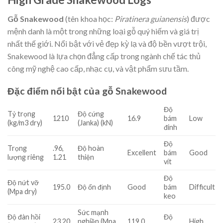
Gỗ Snakewood
(tên khoa học:
Piratinera guianensis
) được
mệnh danh là một trong những loại gỗ quý hiếm và giá trị
nhất thế giới. Nổi bật với vẻ đẹp kỳ lạ và độ bền vượt trội,
Snakewood là lựa chọn đẳng cấp trong ngành chế tác thủ
công mỹ nghệ cao cấp, nhạc cụ, và vật phẩm sưu tầm.
Đặc điểm nổi bật của gỗ Snakewood
Độ
Tỷ trọng
Độ cứng
1210
16.9
bám
Low
(kg/m3 dry)
(Janka) (kN)
đinh
Độ
Trọng
.96,
Độ hoàn
Excellent
bám
Good
lượng riêng
1.21
thiện
vít
Độ
Độ nứt vỡ
195.0
Độ ổn định
Good
bám
Difficult
(Mpa dry)
keo
Sức mạnh
Độ đàn hồi
Độ
23.20
nghiền (Mpa
119.0
High