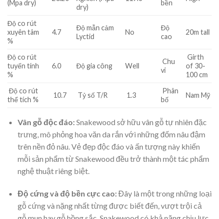
(Mpa dry)
bền
dry)
Độ co rút
Độ mẫn cảm
Độ
xuyên tâm
4.7
No
20m tall
Lyctid
cao
%
Độ co rút
Girth
Chu
tuyến tính
6.0
Độ gia công
Well
of 30-
vi
%
100 cm
Độ co rút
Phân
10.7
Tỷ số T/R
1.3
Nam Mỹ
thể tích %
bố
Vân gỗ độc đáo:
Snakewood sở hữu vân gỗ tự nhiên đặc
trưng, mô phỏng hoa văn da rắn với những đốm nâu đậm
trên nền đỏ nâu. Vẻ đẹp độc đáo và ấn tượng này khiến
mỗi sản phẩm từ Snakewood đều trở thành một tác phẩm
nghệ thuật riêng biệt.
Độ cứng và độ bền cực cao:
Đây là một trong những loại
gỗ cứng và nặng nhất từng được biết đến, vượt trội cả
gỗ mun hay gỗ hồng sắc. Snakewood có khả năng chịu lực