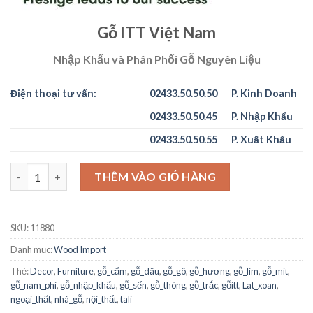
Gỗ ITT Việt Nam
Nhập Khẩu và Phân Phối Gỗ Nguyên Liệu
Điện thoại tư vấn:
02433.50.50.50
P. Kinh Doanh
02433.50.50.45
P. Nhập Khẩu
02433.50.50.55
P. Xuất Khẩu
Gỗ Da Rắn - Snake Wood số lượng
THÊM VÀO GIỎ HÀNG
SKU:
11880
Danh mục:
Wood Import
Thẻ:
Decor
,
Furniture
,
gỗ_cẩm
,
gỗ_dâu
,
gỗ_gõ
,
gỗ_hương
,
gỗ_lim
,
gỗ_mít
,
gỗ_nam_phi
,
gỗ_nhập_khẩu
,
gỗ_sến
,
gỗ_thông
,
gỗ_trắc
,
gỗitt
,
Lat_xoan
,
ngoại_thất
,
nhà_gỗ
,
nội_thất
,
tali