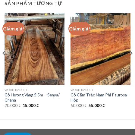
SẢN PHẨM TƯƠNG TỰ
Giảm giá!
Giảm giá!
WOOD IMPORT
WOOD IMPORT
Gỗ Hương Vàng 5.5m – Senya/
Gỗ Cẩm Trắc Nam Phi Paurosa –
Ghana
Hộp
Giá
Giá
Giá
Giá
20.000
₫
15.000
₫
60.000
₫
55.000
₫
gốc
hiện
gốc
hiện
là:
tại
là:
tại
20.000 ₫.
là:
60.000 ₫.
là:
15.000 ₫.
55.000 ₫.