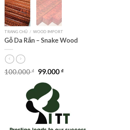
TRANG CHỦ
/
WOOD IMPORT
Gỗ Da Rắn – Snake Wood
Giá
Giá
100.000
99.000
₫
₫
gốc
hiện
là:
tại
100.000 ₫.
là:
99.000 ₫.