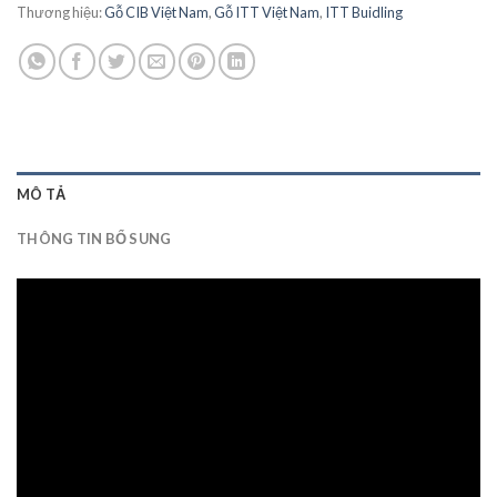
Thương hiệu:
Gỗ CIB Việt Nam
,
Gỗ ITT Việt Nam
,
ITT Buidling
MÔ TẢ
THÔNG TIN BỔ SUNG