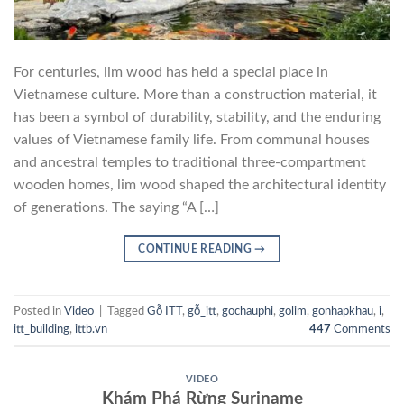
For centuries, lim wood has held a special place in
Vietnamese culture. More than a construction material, it
has been a symbol of durability, stability, and the enduring
values of Vietnamese family life. From communal houses
and ancestral temples to traditional three-compartment
wooden homes, lim wood shaped the architectural identity
of generations. The saying “A […]
CONTINUE READING
→
Posted in
Video
|
Tagged
Gỗ ITT
,
gỗ_itt
,
gochauphi
,
golim
,
gonhapkhau
,
i
,
itt_building
,
ittb.vn
447
Comments
VIDEO
Khám Phá Rừng Suriname