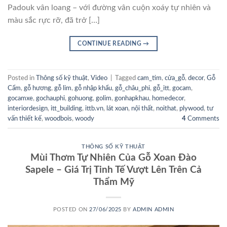
Padouk vân loang – với đường vân cuộn xoáy tự nhiên và
màu sắc rực rỡ, đã trở […]
CONTINUE READING
→
Posted in
Thông số kỹ thuật
,
Video
|
Tagged
cam_tim
,
cửa_gỗ
,
decor
,
Gỗ
Cẩm
,
gỗ hương
,
gỗ lim
,
gỗ nhập khẩu
,
gỗ_châu_phi
,
gỗ_itt
,
gocam
,
gocamxe
,
gochauphi
,
gohuong
,
golim
,
gonhapkhau
,
homedecor
,
interiordesign
,
itt_building
,
ittb.vn
,
lát xoan
,
nội thất
,
noithat
,
plywood
,
tư
vấn thiết kế
,
woodbois
,
woody
4
Comments
THÔNG SỐ KỸ THUẬT
Mùi Thơm Tự Nhiên Của Gỗ Xoan Đào
Sapele – Giá Trị Tinh Tế Vượt Lên Trên Cả
Thẩm Mỹ
POSTED ON
27/06/2025
BY
ADMIN ADMIN