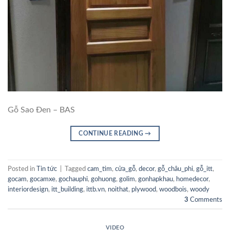
Gỗ Sao Đen – BAS
CONTINUE READING
→
Posted in
Tin tức
|
Tagged
cam_tim
,
cửa_gỗ
,
decor
,
gỗ_châu_phi
,
gỗ_itt
,
gocam
,
gocamxe
,
gochauphi
,
gohuong
,
golim
,
gonhapkhau
,
homedecor
,
interiordesign
,
itt_building
,
ittb.vn
,
noithat
,
plywood
,
woodbois
,
woody
3
Comments
VIDEO