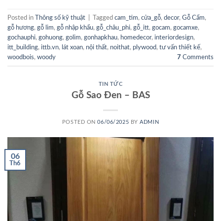
Posted in
Thông số kỹ thuật
|
Tagged
cam_tim
,
cửa_gỗ
,
decor
,
Gỗ Cẩm
,
gỗ hương
,
gỗ lim
,
gỗ nhập khẩu
,
gỗ_châu_phi
,
gỗ_itt
,
gocam
,
gocamxe
,
gochauphi
,
gohuong
,
golim
,
gonhapkhau
,
homedecor
,
interiordesign
,
itt_building
,
ittb.vn
,
lát xoan
,
nội thất
,
noithat
,
plywood
,
tư vấn thiết kế
,
woodbois
,
woody
7
Comments
TIN TỨC
Gỗ Sao Đen – BAS
POSTED ON
06/06/2025
BY
ADMIN
06
Th6