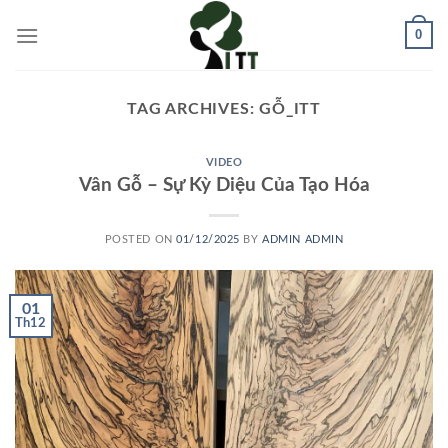
Skip
0
to
content
TAG ARCHIVES:
GỖ_ITT
VIDEO
Vân Gỗ – Sự Kỳ Diệu Của Tạo Hóa
POSTED ON
01/12/2025
BY
ADMIN ADMIN
01
Th12