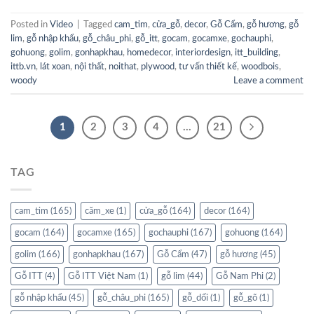
Posted in
Video
|
Tagged
cam_tim
,
cửa_gỗ
,
decor
,
Gỗ Cẩm
,
gỗ hương
,
gỗ
lim
,
gỗ nhập khẩu
,
gỗ_châu_phi
,
gỗ_itt
,
gocam
,
gocamxe
,
gochauphi
,
gohuong
,
golim
,
gonhapkhau
,
homedecor
,
interiordesign
,
itt_building
,
ittb.vn
,
lát xoan
,
nội thất
,
noithat
,
plywood
,
tư vấn thiết kế
,
woodbois
,
woody
Leave a comment
1
2
3
4
…
21
TAG
cam_tim
(165)
căm_xe
(1)
cửa_gỗ
(164)
decor
(164)
gocam
(164)
gocamxe
(165)
gochauphi
(167)
gohuong
(164)
golim
(166)
gonhapkhau
(167)
Gỗ Cẩm
(47)
gỗ hương
(45)
Gỗ ITT
(4)
Gỗ ITT Việt Nam
(1)
gỗ lim
(44)
Gỗ Nam Phi
(2)
gỗ nhập khẩu
(45)
gỗ_châu_phi
(165)
gỗ_dổi
(1)
gỗ_gõ
(1)