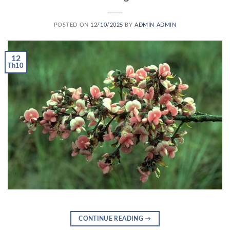
POSTED ON
12/10/2025
BY
ADMIN ADMIN
12
Th10
CONTINUE READING
→