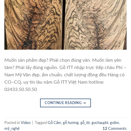
Muốn sản phẩm đẹp? Phải chọn đúng vân. Muốn làm yên
tâm? Phải lấy đúng nguồn. Gỗ ITT nhập trực tiếp châu Phi –
Nam Mỹ Vân đẹp, ẩm chuẩn, chất lượng đồng đều Hàng có
CO–CQ, uy tín lâu năm Gỗ ITT Việt Nam hotline:
02433.50.50.50
CONTINUE READING
→
Posted in
Video
|
Tagged
Gỗ Cẩm
,
gỗ hương
,
gỗ_itt
,
gochauphi
,
golim
,
mỹ_nghệ
12
Comments