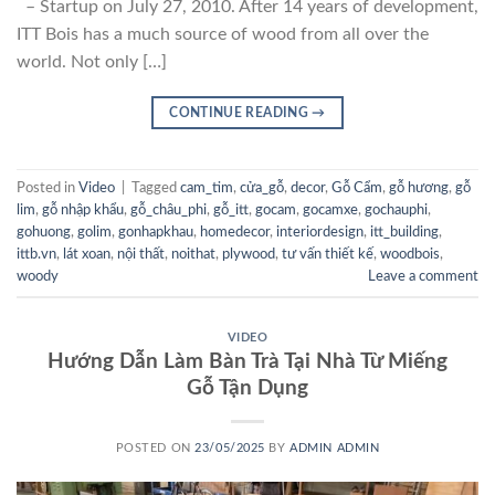
– Startup on July 27, 2010. After 14 years of development,
ITT Bois has a much source of wood from all over the
world. Not only […]
CONTINUE READING
→
Posted in
Video
|
Tagged
cam_tim
,
cửa_gỗ
,
decor
,
Gỗ Cẩm
,
gỗ hương
,
gỗ
lim
,
gỗ nhập khẩu
,
gỗ_châu_phi
,
gỗ_itt
,
gocam
,
gocamxe
,
gochauphi
,
gohuong
,
golim
,
gonhapkhau
,
homedecor
,
interiordesign
,
itt_building
,
ittb.vn
,
lát xoan
,
nội thất
,
noithat
,
plywood
,
tư vấn thiết kế
,
woodbois
,
woody
Leave a comment
VIDEO
Hướng Dẫn Làm Bàn Trà Tại Nhà Từ Miếng
Gỗ Tận Dụng
POSTED ON
23/05/2025
BY
ADMIN ADMIN