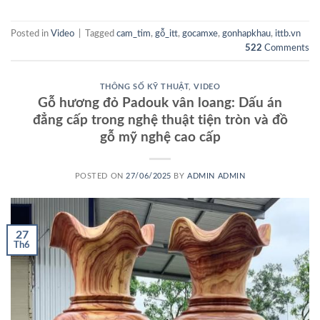
Posted in
Video
|
Tagged
cam_tim
,
gỗ_itt
,
gocamxe
,
gonhapkhau
,
ittb.vn
522
Comments
THÔNG SỐ KỸ THUẬT
,
VIDEO
Gỗ hương đỏ Padouk vân loang: Dấu án
đẳng cấp trong nghệ thuật tiện tròn và đồ
gỗ mỹ nghệ cao cấp
POSTED ON
27/06/2025
BY
ADMIN ADMIN
27
Th6