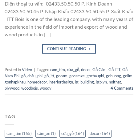
Điện thoại tư vấn: 02433.50.50.50 P. Kinh Doanh
02433.50.50.45 P. Nhập Khẩu 02433.50.50.55 P. Xuất Khẩu
ITT Bois is one of the leading company, with many years of
experience in the field of import and export of wood and
wood products in […]
CONTINUE READING
→
Posted in
Video
|
Tagged
cam_tim
,
cửa_gỗ
,
decor
,
Gỗ Cẩm
,
Gỗ ITT
,
Gỗ
Nam Phi
,
gỗ_châu_phi
,
gỗ_itt
,
gocam
,
gocamxe
,
gochauphi
,
gohuong
,
golim
,
gonhapkhau
,
homedecor
,
interiordesign
,
itt_building
,
ittb.vn
,
noithat
,
plywood
,
woodbois
,
woody
4
Comments
TAG
cam_tim
(165)
căm_xe
(1)
cửa_gỗ
(164)
decor
(164)