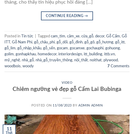
tháng, cho thấy tín hiệu phục hồi đáng […]
CONTINUE READING
→
Posted in
Tin tức
|
Tagged
cam_tim
,
căm_xe
,
cửa_gỗ
,
decor
,
Gỗ Cẩm
,
Gỗ
ITT
,
Gỗ Nam Phi
,
gỗ_châu_phi
,
gỗ_dổi
,
gỗ_đinh
,
gỗ_gõ
,
gỗ_hương
,
gỗ_itt
,
gỗ_lim
,
gỗ_nhập_khẩu
,
gỗ_sến
,
gocam
,
gocamxe
,
gochauphi
,
gohuong
,
golim
,
gonhapkhau
,
homedecor
,
interiordesign
,
itt_building
,
ittb.vn
,
mỹ_nghệ
,
nhà_gỗ
,
nhà_gỗ_truyền_thông
,
nội_thất
,
noithat
,
plywood
,
woodbois
,
woody
7
Comments
VIDEO
Chiêm ngưỡng vẻ đẹp gỗ Cẩm Lai Bubinga
POSTED ON
11/08/2023
BY
ADMIN ADMIN
11
Th8