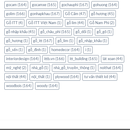
gocam
(164)
gocamxe
(165)
gochauphi
(167)
gohuong
(164)
golim
(166)
gonhapkhau
(167)
Gỗ Cẩm
(47)
gỗ hương
(45)
Gỗ ITT
(4)
Gỗ ITT Việt Nam
(1)
gỗ lim
(44)
Gỗ Nam Phi
(2)
gỗ nhập khẩu
(45)
gỗ_châu_phi
(165)
gỗ_dổi
(1)
gỗ_gõ
(1)
gỗ_hương
(1)
gỗ_itt
(167)
gỗ_lim
(1)
gỗ_nhập_khẩu
(1)
gỗ_sến
(1)
gỗ_đinh
(1)
homedecor
(164)
i
(1)
interiordesign
(164)
ittb.vn
(166)
itt_building
(165)
lát xoan
(44)
mỹ_nghệ
(2)
nhà_gỗ
(1)
nhà_gỗ_truyền_thông
(1)
noithat
(164)
nội thất
(44)
nội_thất
(1)
plywood
(164)
tư vấn thiết kế
(44)
woodbois
(164)
woody
(164)