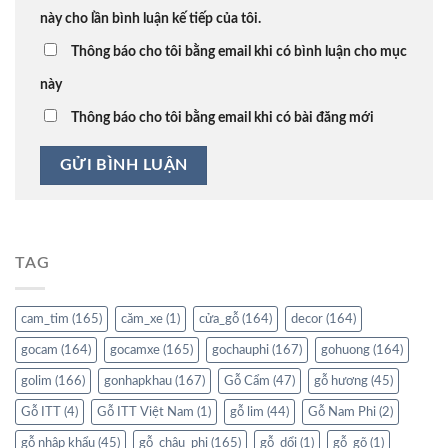
này cho lần bình luận kế tiếp của tôi.
Thông báo cho tôi bằng email khi có bình luận cho mục
này
Thông báo cho tôi bằng email khi có bài đăng mới
TAG
cam_tim
(165)
căm_xe
(1)
cửa_gỗ
(164)
decor
(164)
gocam
(164)
gocamxe
(165)
gochauphi
(167)
gohuong
(164)
golim
(166)
gonhapkhau
(167)
Gỗ Cẩm
(47)
gỗ hương
(45)
Gỗ ITT
(4)
Gỗ ITT Việt Nam
(1)
gỗ lim
(44)
Gỗ Nam Phi
(2)
gỗ nhập khẩu
(45)
gỗ_châu_phi
(165)
gỗ_dổi
(1)
gỗ_gõ
(1)