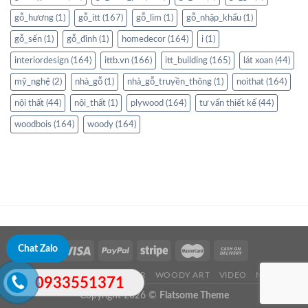
gỗ_hương
(1)
gỗ_itt
(167)
gỗ_lim
(1)
gỗ_nhập_khẩu
(1)
gỗ_sến
(1)
gỗ_đinh
(1)
homedecor
(164)
i
(1)
interiordesign
(164)
ittb.vn
(166)
itt_building
(165)
lát xoan
(44)
mỹ_nghệ
(2)
nhà_gỗ
(1)
nhà_gỗ_truyền_thông
(1)
noithat
(164)
nội thất
(44)
nội_thất
(1)
plywood
(164)
tư vấn thiết kế
(44)
woodbois
(164)
woody
(164)
Chat Zalo
ABOUT US
WOOD TIMBER
WOODY ART
VIDEO
NEWS
0933551371
Copyright 2026 ©
Flatsome Theme