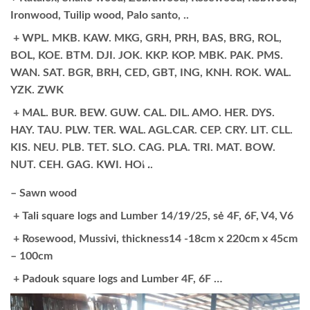
Ironwood, Tuilip wood, Palo santo, ..
+ WPL. MKB. KAW. MKG, GRH, PRH, BAS, BRG, ROL,
BOL, KOE. BTM. DJI. JOK. KKP. KOP. MBK. PAK. PMS.
WAN. SAT. BGR, BRH, CED, GBT, ING, KNH. ROK. WAL.
YZK. ZWK
+ MAL. BUR. BEW. GUW. CAL. DIL. AMO. HER. DYS.
HAY. TAU. PLW. TER. WAL. AGL.CAR. CEP. CRY. LIT. CLL.
KIS. NEU. PLB. TET. SLO. CAG. PLA. TRI. MAT. BOW.
NUT. CEH. GAG. KWI. HOH.
– Sawn wood
+ Tali square logs and Lumber 14/19/25, sẻ 4F, 6F, V4, V6
+ Rosewood, Mussivi, thickness14 -18cm x 220cm x 45cm
– 100cm
+ Padouk square logs and Lumber 4F, 6F …