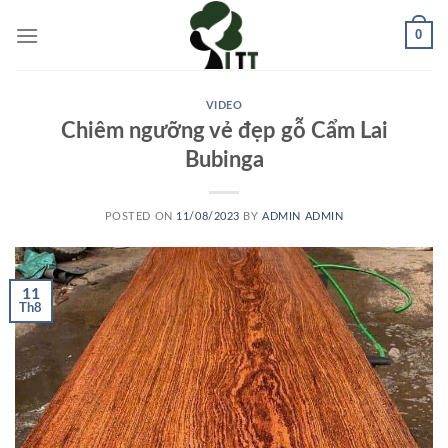
Skip
0
to
content
VIDEO
Chiêm ngưỡng vẻ đẹp gỗ Cẩm Lai
Bubinga
POSTED ON
11/08/2023
BY
ADMIN ADMIN
11
Th8