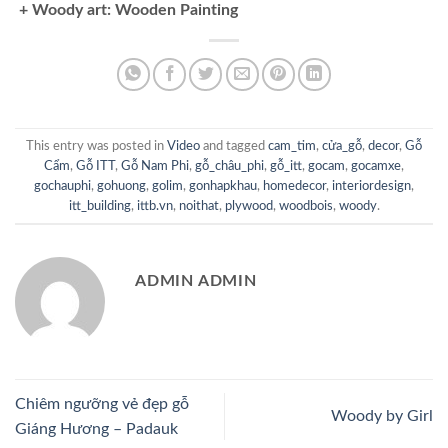
+ Woody art: Wooden Painting
This entry was posted in
Video
and tagged
cam_tim
,
cửa_gỗ
,
decor
,
Gỗ
Cẩm
,
Gỗ ITT
,
Gỗ Nam Phi
,
gỗ_châu_phi
,
gỗ_itt
,
gocam
,
gocamxe
,
gochauphi
,
gohuong
,
golim
,
gonhapkhau
,
homedecor
,
interiordesign
,
itt_building
,
ittb.vn
,
noithat
,
plywood
,
woodbois
,
woody
.
ADMIN ADMIN
Chiêm ngưỡng vẻ đẹp gỗ
Woody by Girl
Giáng Hương – Padauk