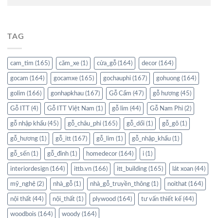
TAG
cam_tim
(165)
căm_xe
(1)
cửa_gỗ
(164)
decor
(164)
gocam
(164)
gocamxe
(165)
gochauphi
(167)
gohuong
(164)
golim
(166)
gonhapkhau
(167)
Gỗ Cẩm
(47)
gỗ hương
(45)
Gỗ ITT
(4)
Gỗ ITT Việt Nam
(1)
gỗ lim
(44)
Gỗ Nam Phi
(2)
gỗ nhập khẩu
(45)
gỗ_châu_phi
(165)
gỗ_dổi
(1)
gỗ_gõ
(1)
gỗ_hương
(1)
gỗ_itt
(167)
gỗ_lim
(1)
gỗ_nhập_khẩu
(1)
gỗ_sến
(1)
gỗ_đinh
(1)
homedecor
(164)
i
(1)
interiordesign
(164)
ittb.vn
(166)
itt_building
(165)
lát xoan
(44)
mỹ_nghệ
(2)
nhà_gỗ
(1)
nhà_gỗ_truyền_thông
(1)
noithat
(164)
nội thất
(44)
nội_thất
(1)
plywood
(164)
tư vấn thiết kế
(44)
woodbois
(164)
woody
(164)