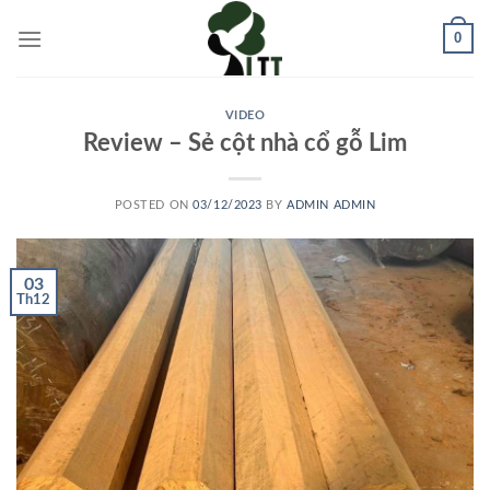
Skip
0
to
content
VIDEO
Review – Sẻ cột nhà cổ gỗ Lim
POSTED ON
03/12/2023
BY
ADMIN ADMIN
03
Th12