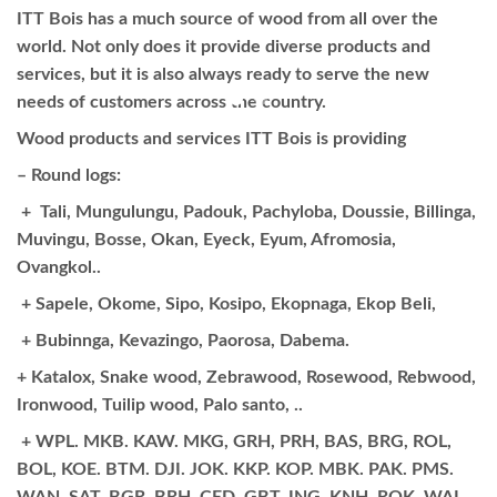
ITT Bois has a much source of wood from all over the
world. Not only does it provide diverse products and
services, but it is also always ready to serve the new
needs of customers across the country.
Wood products and services ITT Bois is providing
– Round logs:
+ Tali, Mungulungu, Padouk, Pachyloba, Doussie, Billinga,
Muvingu, Bosse, Okan, Eyeck, Eyum, Afromosia,
Ovangkol..
+ Sapele, Okome, Sipo, Kosipo, Ekopnaga, Ekop Beli,
+ Bubinnga, Kevazingo, Paorosa, Dabema.
+ Katalox, Snake wood, Zebrawood, Rosewood, Rebwood,
Ironwood, Tuilip wood, Palo santo, ..
+ WPL. MKB. KAW. MKG, GRH, PRH, BAS, BRG, ROL,
BOL, KOE. BTM. DJI. JOK. KKP. KOP. MBK. PAK. PMS.
WAN. SAT. BGR, BRH, CED, GBT, ING, KNH. ROK. WAL.