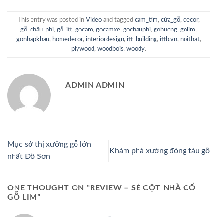
This entry was posted in
Video
and tagged
cam_tim
,
cửa_gỗ
,
decor
,
gỗ_châu_phi
,
gỗ_itt
,
gocam
,
gocamxe
,
gochauphi
,
gohuong
,
golim
,
gonhapkhau
,
homedecor
,
interiordesign
,
itt_building
,
ittb.vn
,
noithat
,
plywood
,
woodbois
,
woody
.
ADMIN ADMIN
Mục sở thị xưởng gỗ lớn
Khám phá xưởng đóng tàu gỗ
nhất Đồ Sơn
ONE THOUGHT ON “
REVIEW – SẺ CỘT NHÀ CỔ
GỖ LIM
”