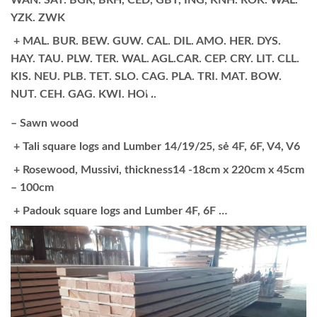
YZK. ZWK
+ MAL. BUR. BEW. GUW. CAL. DIL. AMO. HER. DYS.
HAY. TAU. PLW. TER. WAL. AGL.CAR. CEP. CRY. LIT. CLL.
KIS. NEU. PLB. TET. SLO. CAG. PLA. TRI. MAT. BOW.
NUT. CEH. GAG. KWI. HOH.
– Sawn wood
+ Tali square logs and Lumber 14/19/25, sẻ 4F, 6F, V4, V6
+ Rosewood, Mussivi, thickness14 -18cm x 220cm x 45cm
– 100cm
+ Padouk square logs and Lumber 4F, 6F …