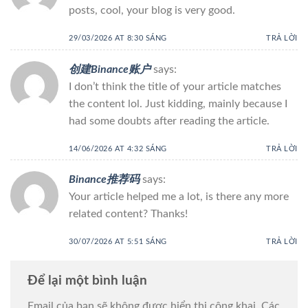
posts, cool, your blog is very good.
29/03/2026 AT 8:30 SÁNG
TRẢ LỜI
创建Binance账户
says:
I don’t think the title of your article matches
the content lol. Just kidding, mainly because I
had some doubts after reading the article.
14/06/2026 AT 4:32 SÁNG
TRẢ LỜI
Binance推荐码
says:
Your article helped me a lot, is there any more
related content? Thanks!
30/07/2026 AT 5:51 SÁNG
TRẢ LỜI
Để lại một bình luận
Email của bạn sẽ không được hiển thị công khai.
Các