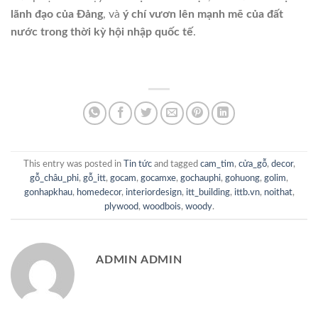
lãnh đạo của Đảng
, và
ý chí vươn lên mạnh mẽ của đất
nước trong thời kỳ hội nhập quốc tế
.
This entry was posted in
Tin tức
and tagged
cam_tim
,
cửa_gỗ
,
decor
,
gỗ_châu_phi
,
gỗ_itt
,
gocam
,
gocamxe
,
gochauphi
,
gohuong
,
golim
,
gonhapkhau
,
homedecor
,
interiordesign
,
itt_building
,
ittb.vn
,
noithat
,
plywood
,
woodbois
,
woody
.
ADMIN ADMIN