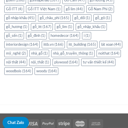
golim
(166)
gonhapkhau
(167)
Gỗ Cẩm
(47)
gỗ hương
(45)
Gỗ ITT
(4)
Gỗ ITT Việt Nam
(1)
gỗ lim
(44)
Gỗ Nam Phi
(2)
gỗ nhập khẩu
(45)
gỗ_châu_phi
(165)
gỗ_dổi
(1)
gỗ_gõ
(1)
gỗ_hương
(1)
gỗ_itt
(167)
gỗ_lim
(1)
gỗ_nhập_khẩu
(1)
gỗ_sến
(1)
gỗ_đinh
(1)
homedecor
(164)
i
(1)
interiordesign
(164)
ittb.vn
(166)
itt_building
(165)
lát xoan
(44)
mỹ_nghệ
(2)
nhà_gỗ
(1)
nhà_gỗ_truyền_thông
(1)
noithat
(164)
nội thất
(44)
nội_thất
(1)
plywood
(164)
tư vấn thiết kế
(44)
woodbois
(164)
woody
(164)
Chat Zalo