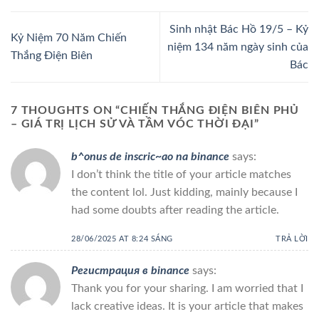
Sinh nhật Bác Hồ 19/5 – Kỷ
Kỷ Niệm 70 Năm Chiến
niệm 134 năm ngày sinh của
Thắng Điện Biên
Bác
7 THOUGHTS ON “
CHIẾN THẮNG ĐIỆN BIÊN PHỦ
– GIÁ TRỊ LỊCH SỬ VÀ TẦM VÓC THỜI ĐẠI
”
b^onus de inscric~ao na binance
says:
I don’t think the title of your article matches
the content lol. Just kidding, mainly because I
had some doubts after reading the article.
28/06/2025 AT 8:24 SÁNG
TRẢ LỜI
Регистрация в binance
says:
Thank you for your sharing. I am worried that I
lack creative ideas. It is your article that makes