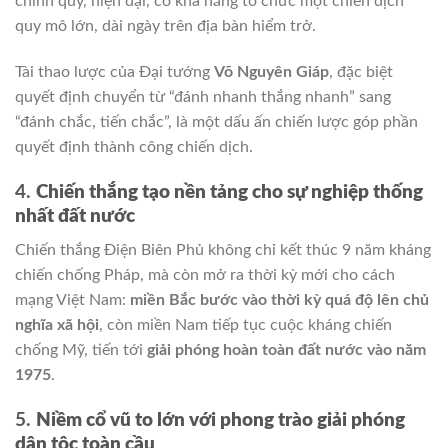
chính quy, hiện đại, có khả năng tổ chức một chiến dịch
quy mô lớn, dài ngày trên địa bàn hiểm trở.
Tài thao lược của Đại tướng
Võ Nguyên Giáp
, đặc biệt
quyết định chuyển từ “đánh nhanh thắng nhanh” sang
“đánh chắc, tiến chắc”, là một dấu ấn chiến lược góp phần
quyết định thành công chiến dịch.
4.
Chiến thắng tạo nền tảng cho sự nghiệp thống
nhất đất nước
Chiến thắng Điện Biên Phủ không chỉ kết thúc 9 năm kháng
chiến chống Pháp, mà còn mở ra thời kỳ mới cho cách
mạng Việt Nam:
miền Bắc bước vào thời kỳ quá độ lên chủ
nghĩa xã hội
, còn miền Nam tiếp tục cuộc kháng chiến
chống Mỹ, tiến tới
giải phóng hoàn toàn đất nước vào năm
1975
.
5.
Niềm cổ vũ to lớn với phong trào giải phóng
dân tộc toàn cầu