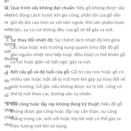
gỗ
lại
Quá trình sấy không đạt chuẩn:
Nếu gỗ không được sấy
xảy
khô đúng cách trước khi gia công, phần lõi của gỗ vẫn
ra
giữ độ ẩm cao hơn so với bên ngoài. Khi sản phẩm hoàn
nứt,
thiện, sự co rút không đều của gỗ sẽ dễ gây ra nứt.
hiện
Sự thay đổi nhiệt độ:
Sự chênh lệch nhiệt độ lớn giữa
tượng
các mùa hoặc môi trường xung quanh (như đặt đồ gỗ
nứt
gần nguồn nhiệt như bếp hoặc điều hòa) có thể khiến gỗ
thường
co rút hoặc giãn nở bất ngờ, gây ra nứt.
xảy
Kết cấu gỗ và độ tuổi của gỗ:
Gỗ từ cây non hoặc gỗ có
ra
nhiều vân hoặc mắt dễ bị nứt hơn khi gặp sự thay đổi về
do
môi trường. Gỗ già, nếu không được xử lý tốt, cũng có
một
thể bị nứt theo các đường vân tự nhiên.
số
nguyên
Gia công hoặc lắp ráp không đúng kỹ thuật:
Nếu đồ gỗ
nhân
không được gia công hoặc lắp ráp cẩn thận, sự căng
chính
thẳng trong các mối nối hoặc lớp bề mặt có thể gây ra
như
hiện tượng nứt khi sử dụng.