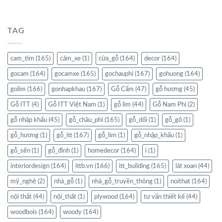
TAG
cam_tim
(165)
căm_xe
(1)
cửa_gỗ
(164)
decor
(164)
gocam
(164)
gocamxe
(165)
gochauphi
(167)
gohuong
(164)
golim
(166)
gonhapkhau
(167)
Gỗ Cẩm
(47)
gỗ hương
(45)
Gỗ ITT
(4)
Gỗ ITT Việt Nam
(1)
gỗ lim
(44)
Gỗ Nam Phi
(2)
gỗ nhập khẩu
(45)
gỗ_châu_phi
(165)
gỗ_dổi
(1)
gỗ_gõ
(1)
gỗ_hương
(1)
gỗ_itt
(167)
gỗ_lim
(1)
gỗ_nhập_khẩu
(1)
gỗ_sến
(1)
gỗ_đinh
(1)
homedecor
(164)
i
(1)
interiordesign
(164)
ittb.vn
(166)
itt_building
(165)
lát xoan
(44)
mỹ_nghệ
(2)
nhà_gỗ
(1)
nhà_gỗ_truyền_thông
(1)
noithat
(164)
nội thất
(44)
nội_thất
(1)
plywood
(164)
tư vấn thiết kế
(44)
woodbois
(164)
woody
(164)