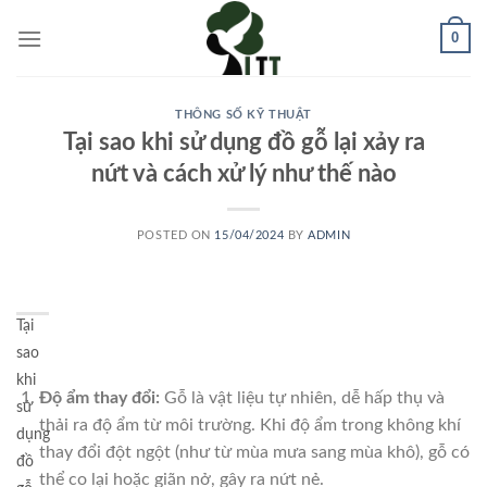
Skip
0
to
content
THÔNG SỐ KỸ THUẬT
Tại sao khi sử dụng đồ gỗ lại xảy ra
nứt và cách xử lý như thế nào
POSTED ON
15/04/2024
BY
ADMIN
Tại
sao
khi
Độ ẩm thay đổi:
Gỗ là vật liệu tự nhiên, dễ hấp thụ và
sử
thải ra độ ẩm từ môi trường. Khi độ ẩm trong không khí
dụng
thay đổi đột ngột (như từ mùa mưa sang mùa khô), gỗ có
đồ
thể co lại hoặc giãn nở, gây ra nứt nẻ.