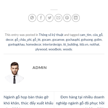
This entry was posted in
Thông số kỹ thuật
and tagged
cam_tim
,
cửa_gỗ
,
decor
,
gỗ_châu_phi
,
gỗ_itt
,
gocam
,
gocamxe
,
gochauphi
,
gohuong
,
golim
,
gonhapkhau
,
homedecor
,
interiordesign
,
itt_building
,
ittb.vn
,
noithat
,
plywood
,
woodbois
,
woody
.
ADMIN
Ngành gỗ họp bàn tháo gỡ
Đơn hàng tại nhiều doanh
khó khăn, thúc đẩy xuất khẩu
nghiệp ngành gỗ đã phục hồi