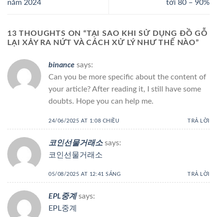
năm 2024
tới 80 – 90%
13 THOUGHTS ON “
TẠI SAO KHI SỬ DỤNG ĐỒ GỖ
LẠI XẢY RA NỨT VÀ CÁCH XỬ LÝ NHƯ THẾ NÀO
”
binance
says:
Can you be more specific about the content of
your article? After reading it, I still have some
doubts. Hope you can help me.
24/06/2025 AT 1:08 CHIỀU
TRẢ LỜI
코인선물거래소
says:
코인선물거래소
05/08/2025 AT 12:41 SÁNG
TRẢ LỜI
EPL중계
says:
EPL중계