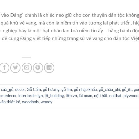
n vào Đảng” chính là chiếc neo giữ cho con thuyền dân tộc khôn
quá khứ vẻ vang, mà còn là niềm tin vào tương lai phát triển, hi
 nghiệp hãy là một hạt nhân lan toả niềm tin ấy – bằng hành độ
– để cùng Đảng viết tiếp những trang sử vẻ vang cho dân tộc Việ
,
cửa_gỗ
,
decor
,
Gỗ Cẩm
,
gỗ hương
,
gỗ lim
,
gỗ nhập khẩu
,
gỗ_châu_phi
,
gỗ_itt
,
go
omedecor
,
interiordesign
,
itt_building
,
ittb.vn
,
lát xoan
,
nội thất
,
noithat
,
plywood
vấn thiết kế
,
woodbois
,
woody
.