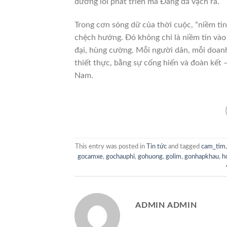
đường lối phát triển mà Đảng đã vạch ra.
Trong cơn sóng dữ của thời cuộc, “niềm ti
chệch hướng. Đó không chỉ là niềm tin vào 
đại, hùng cường. Mỗi người dân, mỗi doanh
thiết thực, bằng sự cống hiến và đoàn kết 
Nam.
This entry was posted in
Tin tức
and tagged
cam_tim
gocamxe
,
gochauphi
,
gohuong
,
golim
,
gonhapkhau
,
h
ADMIN ADMIN