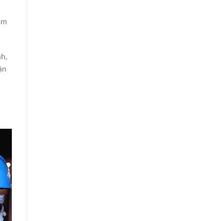
nh,
ận