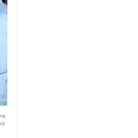
ảng
hội