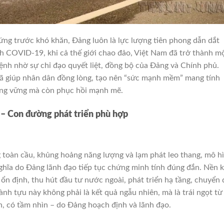
ứng trước khó khăn, Đảng luôn là lực lượng tiên phong dẫn dắt
ch COVID-19, khi cả thế giới chao đảo, Việt Nam đã trở thành m
ệnh nhờ sự chỉ đạo quyết liệt, đồng bộ của Đảng và Chính phủ.
đã giúp nhân dân đồng lòng, tạo nên “sức mạnh mềm” mang tính
ứng vững mà còn phục hồi mạnh mẽ.
– Con đường phát triển phù hợp
 toàn cầu, khủng hoảng năng lượng và lạm phát leo thang, mô h
nghĩa do Đảng lãnh đạo tiếp tục chứng minh tính đúng đắn. Nền 
 ổn định, thu hút đầu tư nước ngoài, phát triển hạ tầng, chuyển 
nh tựu này không phải là kết quả ngẫu nhiên, mà là trái ngọt từ
nh, có tầm nhìn – do Đảng hoạch định và lãnh đạo.