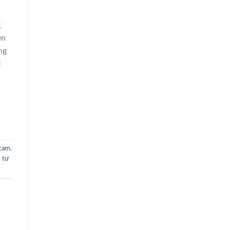
g
ện
ng
t
cam
,
,
tư