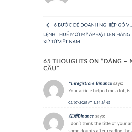
6 BƯỚC ĐỂ DOANH NGHIỆP GỖ V
LỆNH THUẾ MỚI MỸ ÁP ĐẶT LÊN HÀNG
XỨ TỪ VIỆT NAM
65 THOUGHTS ON “
ĐẢNG – 
CẦU
”
^Inregistrare Binance
says:
Your article helped me a lot, i
02/07/2025 AT 8:54 SÁNG
注册Binance
says:
I don’t think the title of your 
some doubts after reading the a