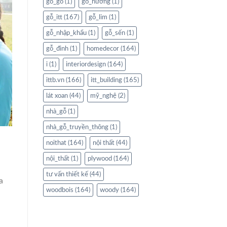
gỗ_gõ
(1)
gỗ_hương
(1)
gỗ_itt
(167)
gỗ_lim
(1)
gỗ_nhập_khẩu
(1)
gỗ_sến
(1)
gỗ_đinh
(1)
homedecor
(164)
i
(1)
interiordesign
(164)
ittb.vn
(166)
itt_building
(165)
lát xoan
(44)
mỹ_nghệ
(2)
nhà_gỗ
(1)
nhà_gỗ_truyền_thông
(1)
noithat
(164)
nội thất
(44)
nội_thất
(1)
plywood
(164)
tư vấn thiết kế
(44)
a
woodbois
(164)
woody
(164)