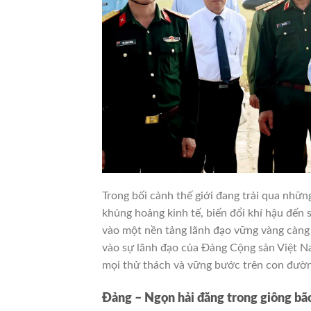
Trong bối cảnh thế giới đang trải qua nhữn
khủng hoảng kinh tế, biến đổi khí hậu đến 
vào một nền tảng lãnh đạo vững vàng càng 
vào sự lãnh đạo của Đảng Cộng sản Việt Na
mọi thử thách và vững bước trên con đườn
Đảng – Ngọn hải đăng trong giông bã