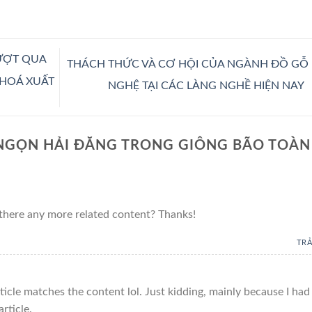
ƯỢT QUA
THÁCH THỨC VÀ CƠ HỘI CỦA NGÀNH ĐỒ GỖ
 HOÁ XUẤT
NGHỆ TẠI CÁC LÀNG NGHỀ HIỆN NAY
NGỌN HẢI ĐĂNG TRONG GIÔNG BÃO TOÀN
s there any more related content? Thanks!
TRẢ
article matches the content lol. Just kidding, mainly because I had
rticle.