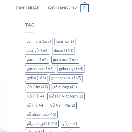
0
ĐĂNG NHẬP
GIỎ HÀNG /
0
₫
TAG
cam_tim
(165)
căm_xe
(1)
cửa_gỗ
(164)
decor
(164)
gocam
(164)
gocamxe
(165)
gochauphi
(167)
gohuong
(164)
golim
(166)
gonhapkhau
(167)
Gỗ Cẩm
(47)
gỗ hương
(45)
Gỗ ITT
(4)
Gỗ ITT Việt Nam
(1)
gỗ lim
(44)
Gỗ Nam Phi
(2)
gỗ nhập khẩu
(45)
gỗ_châu_phi
(165)
gỗ_dổi
(1)