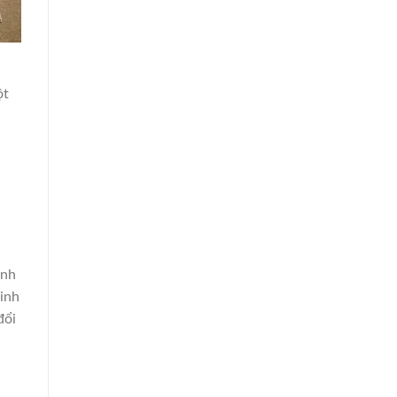
ột
ình
kinh
đổi