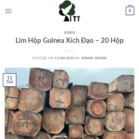
Skip
0
to
content
VIDEO
Lim Hộp Guinea Xích Đạo – 20 Hộp
POSTED ON
11/04/2023
BY
ADMIN ADMIN
11
Th4