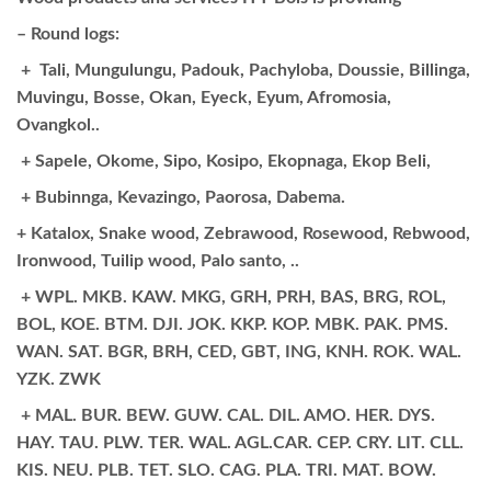
– Round logs:
+ Tali, Mungulungu, Padouk, Pachyloba, Doussie, Billinga,
Muvingu, Bosse, Okan, Eyeck, Eyum, Afromosia,
Ovangkol..
+ Sapele, Okome, Sipo, Kosipo, Ekopnaga, Ekop Beli,
+ Bubinnga, Kevazingo, Paorosa, Dabema.
+ Katalox, Snake wood, Zebrawood, Rosewood, Rebwood,
Ironwood, Tuilip wood, Palo santo, ..
+ WPL. MKB. KAW. MKG, GRH, PRH, BAS, BRG, ROL,
BOL, KOE. BTM. DJI. JOK. KKP. KOP. MBK. PAK. PMS.
WAN. SAT. BGR, BRH, CED, GBT, ING, KNH. ROK. WAL.
YZK. ZWK
+ MAL. BUR. BEW. GUW. CAL. DIL. AMO. HER. DYS.
HAY. TAU. PLW. TER. WAL. AGL.CAR. CEP. CRY. LIT. CLL.
KIS. NEU. PLB. TET. SLO. CAG. PLA. TRI. MAT. BOW.