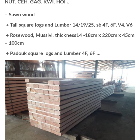
NUT. CEH. GAG. KWI. HOH.
– Sawn wood
+ Tali square logs and Lumber 14/19/25, sẻ 4F, 6F, V4, V6
+ Rosewood, Mussivi, thickness14 -18cm x 220cm x 45cm
– 100cm
+ Padouk square logs and Lumber 4F, 6F …