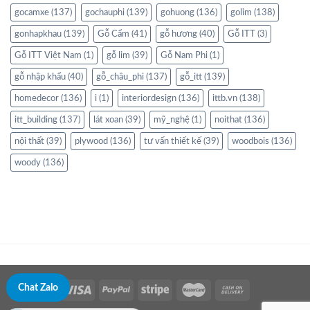
gocamxe
(137)
gochauphi
(139)
gohuong
(136)
golim
(138)
gonhapkhau
(139)
Gỗ Cẩm
(41)
gỗ hương
(40)
Gỗ ITT
(3)
Gỗ ITT Việt Nam
(1)
gỗ lim
(39)
Gỗ Nam Phi
(1)
gỗ nhập khẩu
(40)
gỗ_châu_phi
(137)
gỗ_itt
(139)
homedecor
(136)
i
(1)
interiordesign
(136)
ittb.vn
(138)
itt_building
(137)
lát xoan
(39)
mỹ_nghệ
(1)
noithat
(136)
nội thất
(39)
plywood
(136)
tư vấn thiết kế
(39)
woodbois
(136)
woody
(136)
Chat Zalo