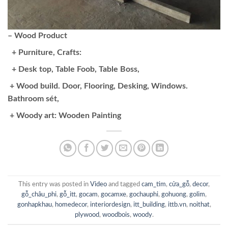
– Wood Product
+ Purniture, Crafts:
+ Desk top, Table Foob, Table Boss,
+ Wood build. Door, Flooring, Desking, Windows.
Bathroom sét,
+ Woody art: Wooden Painting
This entry was posted in
Video
and tagged
cam_tim
,
cửa_gỗ
,
decor
,
gỗ_châu_phi
,
gỗ_itt
,
gocam
,
gocamxe
,
gochauphi
,
gohuong
,
golim
,
gonhapkhau
,
homedecor
,
interiordesign
,
itt_building
,
ittb.vn
,
noithat
,
plywood
,
woodbois
,
woody
.