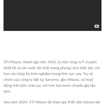
STI Milano, thành lập năm 1962, là một công ty Ý chuyên
thiết kế và sản xuất nội thất mang phong cách hiện đại, với
hơn sáu thập kỷ kinh nghiệm trong lĩnh vực này. Trụ sở
chính của công ty đặt tại Saronno, gần Milano, và hoạt
động trên bốn châu lục với hơn hai mươi chuyên gia tận
tâm.
Vào năm 2024, STI Milano đã tham gia Triển lãm Salone del