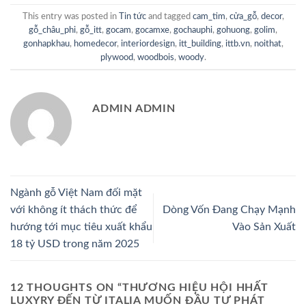
This entry was posted in
Tin tức
and tagged
cam_tim
,
cửa_gỗ
,
decor
,
gỗ_châu_phi
,
gỗ_itt
,
gocam
,
gocamxe
,
gochauphi
,
gohuong
,
golim
,
gonhapkhau
,
homedecor
,
interiordesign
,
itt_building
,
ittb.vn
,
noithat
,
plywood
,
woodbois
,
woody
.
ADMIN ADMIN
Ngành gỗ Việt Nam đối mặt
với không ít thách thức để
Dòng Vốn Đang Chạy Mạnh
hướng tới mục tiêu xuất khẩu
Vào Sản Xuất
18 tỷ USD trong năm 2025
12 THOUGHTS ON “
THƯƠNG HIỆU HỘI HHẤT
LUXYRY ĐẾN TỪ ITALIA MUỐN ĐẦU TƯ PHÁT