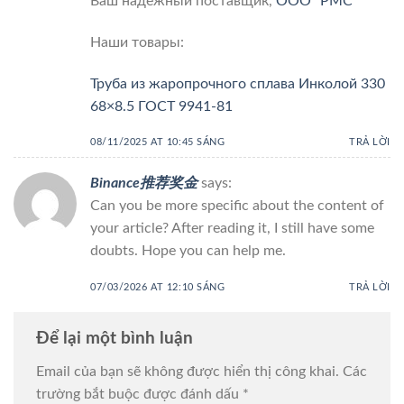
Ваш надежный поставщик,
ООО “РМС”
Наши товары:
Труба из жаропрочного сплава Инколой 330
68×8.5 ГОСТ 9941-81
08/11/2025 AT 10:45 SÁNG
TRẢ LỜI
Binance推荐奖金
says:
Can you be more specific about the content of
your article? After reading it, I still have some
doubts. Hope you can help me.
07/03/2026 AT 12:10 SÁNG
TRẢ LỜI
Để lại một bình luận
Email của bạn sẽ không được hiển thị công khai.
Các
trường bắt buộc được đánh dấu
*