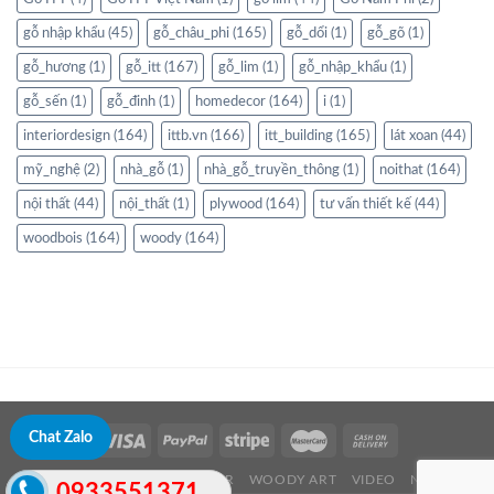
gỗ nhập khẩu
(45)
gỗ_châu_phi
(165)
gỗ_dổi
(1)
gỗ_gõ
(1)
gỗ_hương
(1)
gỗ_itt
(167)
gỗ_lim
(1)
gỗ_nhập_khẩu
(1)
gỗ_sến
(1)
gỗ_đinh
(1)
homedecor
(164)
i
(1)
interiordesign
(164)
ittb.vn
(166)
itt_building
(165)
lát xoan
(44)
mỹ_nghệ
(2)
nhà_gỗ
(1)
nhà_gỗ_truyền_thông
(1)
noithat
(164)
nội thất
(44)
nội_thất
(1)
plywood
(164)
tư vấn thiết kế
(44)
woodbois
(164)
woody
(164)
Chat Zalo
ABOUT US
WOOD TIMBER
WOODY ART
VIDEO
NEWS
0933551371