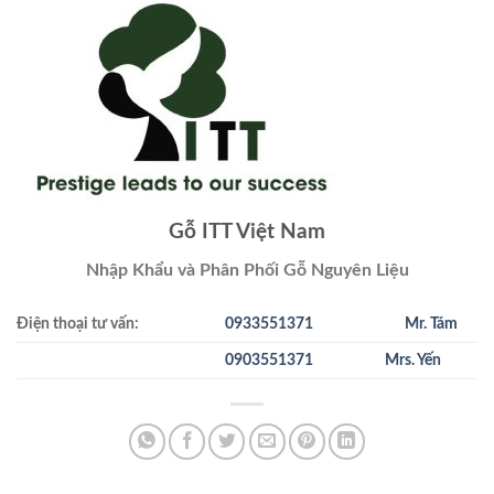
Gỗ ITT Việt Nam
Nhập Khẩu và Phân Phối Gỗ Nguyên Liệu
Điện thoại tư vấn:
0933551371
Mr. Tám
0903551371
Mrs. Yến