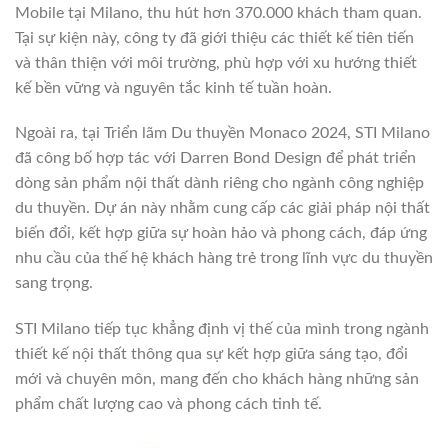
Mobile tại Milano, thu hút hơn 370.000 khách tham quan.
Tại sự kiện này, công ty đã giới thiệu các thiết kế tiên tiến
và thân thiện với môi trường, phù hợp với xu hướng thiết
kế bền vững và nguyên tắc kinh tế tuần hoàn.
Ngoài ra, tại Triển lãm Du thuyền Monaco 2024, STI Milano
đã công bố hợp tác với Darren Bond Design để phát triển
dòng sản phẩm nội thất dành riêng cho ngành công nghiệp
du thuyền. Dự án này nhằm cung cấp các giải pháp nội thất
biến đổi, kết hợp giữa sự hoàn hảo và phong cách, đáp ứng
nhu cầu của thế hệ khách hàng trẻ trong lĩnh vực du thuyền
sang trọng.
STI Milano tiếp tục khẳng định vị thế của mình trong ngành
thiết kế nội thất thông qua sự kết hợp giữa sáng tạo, đổi
mới và chuyên môn, mang đến cho khách hàng những sản
phẩm chất lượng cao và phong cách tinh tế.