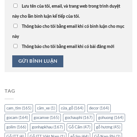
Lưu tên của tôi, email, và trang web trong trình duyệt
này cho lần bình luận kế tiếp của tôi.
Thông báo cho tôi bằng email khi có bình luận cho mục
này
Thông báo cho tôi bằng email khi có bài đăng mới
TAG
cam_tim
(165)
căm_xe
(1)
cửa_gỗ
(164)
decor
(164)
gocam
(164)
gocamxe
(165)
gochauphi
(167)
gohuong
(164)
golim
(166)
gonhapkhau
(167)
Gỗ Cẩm
(47)
gỗ hương
(45)
Gỗ ITT
(4)
Gỗ ITT Việt Nam
(1)
gỗ lim
(44)
Gỗ Nam Phi
(2)