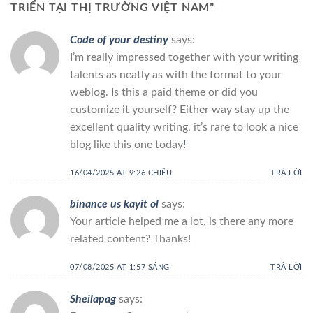
TRIỂN TẠI THỊ TRƯỜNG VIỆT NAM
”
Code of your destiny
says:
I’m really impressed together with your writing
talents as neatly as with the format to your
weblog. Is this a paid theme or did you
customize it yourself? Either way stay up the
excellent quality writing, it’s rare to look a nice
blog like this one today
!
16/04/2025 AT 9:26 CHIỀU
TRẢ LỜI
binance us kayit ol
says:
Your article helped me a lot, is there any more
related content? Thanks!
07/08/2025 AT 1:57 SÁNG
TRẢ LỜI
Sheilapag
says: