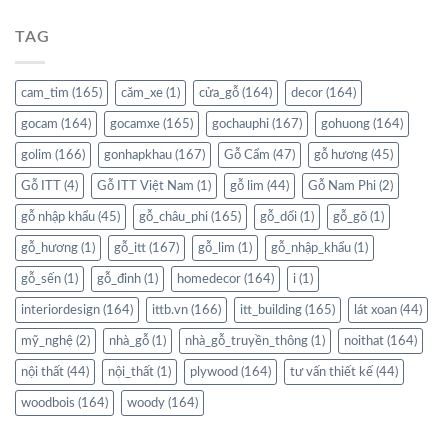
TAG
cam_tim
(165)
căm_xe
(1)
cửa_gỗ
(164)
decor
(164)
gocam
(164)
gocamxe
(165)
gochauphi
(167)
gohuong
(164)
golim
(166)
gonhapkhau
(167)
Gỗ Cẩm
(47)
gỗ hương
(45)
Gỗ ITT
(4)
Gỗ ITT Việt Nam
(1)
gỗ lim
(44)
Gỗ Nam Phi
(2)
gỗ nhập khẩu
(45)
gỗ_châu_phi
(165)
gỗ_dổi
(1)
gỗ_gõ
(1)
gỗ_hương
(1)
gỗ_itt
(167)
gỗ_lim
(1)
gỗ_nhập_khẩu
(1)
gỗ_sến
(1)
gỗ_đinh
(1)
homedecor
(164)
i
(1)
interiordesign
(164)
ittb.vn
(166)
itt_building
(165)
lát xoan
(44)
mỹ_nghệ
(2)
nhà_gỗ
(1)
nhà_gỗ_truyền_thông
(1)
noithat
(164)
nội thất
(44)
nội_thất
(1)
plywood
(164)
tư vấn thiết kế
(44)
woodbois
(164)
woody
(164)