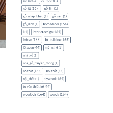
gỗ_gõ
(1)
gỗ_hương
(1)
gỗ_itt
(167)
gỗ_lim
(1)
gỗ_nhập_khẩu
(1)
gỗ_sến
(1)
gỗ_đinh
(1)
homedecor
(164)
i
(1)
interiordesign
(164)
ittb.vn
(166)
itt_building
(165)
lát xoan
(44)
mỹ_nghệ
(2)
nhà_gỗ
(1)
nhà_gỗ_truyền_thông
(1)
noithat
(164)
nội thất
(44)
nội_thất
(1)
plywood
(164)
tư vấn thiết kế
(44)
woodbois
(164)
woody
(164)