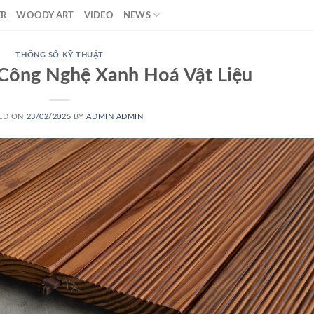
ER
WOODY ART
VIDEO
NEWS
THÔNG SỐ KỸ THUẬT
 Công Nghệ Xanh Hoá Vật Liệu
ED ON
23/02/2025
BY
ADMIN ADMIN