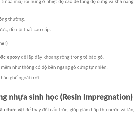
t từ bã mía) rồi nung ở nhiệt độ cao để tăng độ cứng và khả năng
hông thường.
ước, đồ nội thất cao cấp.
mer)
oặc epoxy
để lấp đầy khoang rỗng trong tế bào gỗ.
ỗ mềm như thông có độ bền ngang gỗ cứng tự nhiên.
bàn ghế ngoài trời.
ng nhựa sinh học (Resin Impregnation)
ầu thực vật
để thay đổi cấu trúc, giúp giảm hấp thụ nước và tăn