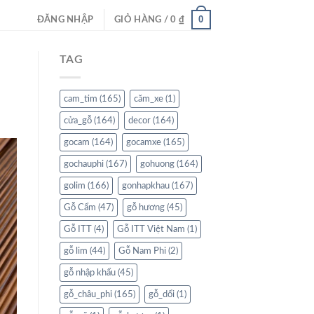
0
ĐĂNG NHẬP
GIỎ HÀNG /
0
₫
TAG
cam_tim
(165)
căm_xe
(1)
cửa_gỗ
(164)
decor
(164)
gocam
(164)
gocamxe
(165)
gochauphi
(167)
gohuong
(164)
golim
(166)
gonhapkhau
(167)
Gỗ Cẩm
(47)
gỗ hương
(45)
Gỗ ITT
(4)
Gỗ ITT Việt Nam
(1)
gỗ lim
(44)
Gỗ Nam Phi
(2)
gỗ nhập khẩu
(45)
gỗ_châu_phi
(165)
gỗ_dổi
(1)