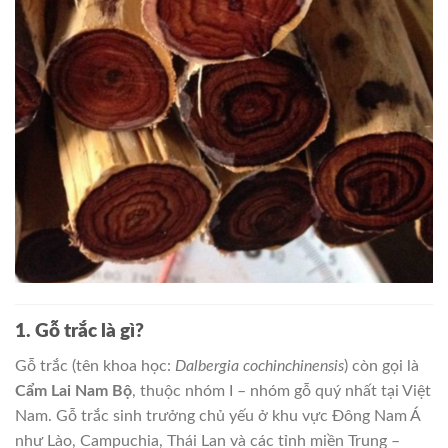
1. Gỗ trắc là gì?
Gỗ trắc (tên khoa học:
Dalbergia cochinchinensis
) còn gọi là
Cẩm Lai Nam Bộ
, thuộc nhóm I – nhóm gỗ quý nhất tại Việt
Nam. Gỗ trắc sinh trưởng chủ yếu ở khu vực Đông Nam Á
như Lào, Campuchia, Thái Lan và các tỉnh miền Trung –