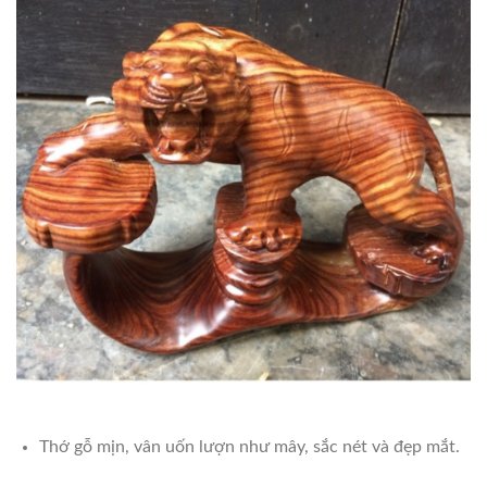
Thớ gỗ mịn, vân uốn lượn như mây, sắc nét và đẹp mắt.