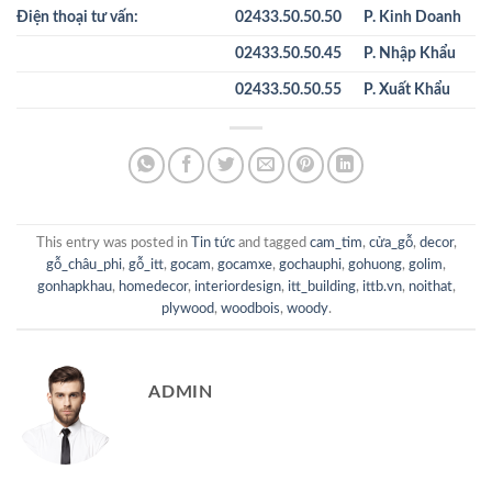
Điện thoại tư vấn:
02433.50.50.50
P. Kinh Doanh
02433.50.50.45
P. Nhập Khẩu
02433.50.50.55
P. Xuất Khẩu
This entry was posted in
Tin tức
and tagged
cam_tim
,
cửa_gỗ
,
decor
,
gỗ_châu_phi
,
gỗ_itt
,
gocam
,
gocamxe
,
gochauphi
,
gohuong
,
golim
,
gonhapkhau
,
homedecor
,
interiordesign
,
itt_building
,
ittb.vn
,
noithat
,
plywood
,
woodbois
,
woody
.
ADMIN