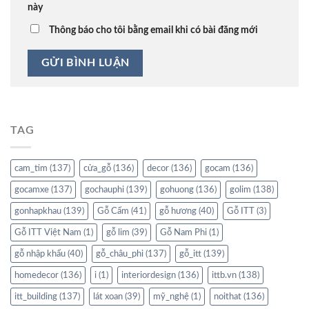
này
Thông báo cho tôi bằng email khi có bài đăng mới
TAG
cam_tim
(137)
cửa_gỗ
(136)
decor
(136)
gocam
(136)
gocamxe
(137)
gochauphi
(139)
gohuong
(136)
golim
(138)
gonhapkhau
(139)
Gỗ Cẩm
(41)
gỗ hương
(40)
Gỗ ITT
(3)
Gỗ ITT Việt Nam
(1)
gỗ lim
(39)
Gỗ Nam Phi
(1)
gỗ nhập khẩu
(40)
gỗ_châu_phi
(137)
gỗ_itt
(139)
homedecor
(136)
i
(1)
interiordesign
(136)
ittb.vn
(138)
itt_building
(137)
lát xoan
(39)
mỹ_nghệ
(1)
noithat
(136)