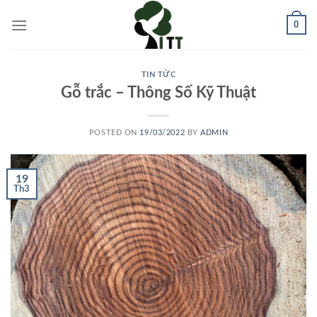
Skip
0
to
content
TIN TỨC
Gỗ trắc – Thông Số Kỹ Thuật
POSTED ON
19/03/2022
BY
ADMIN
19
Th3