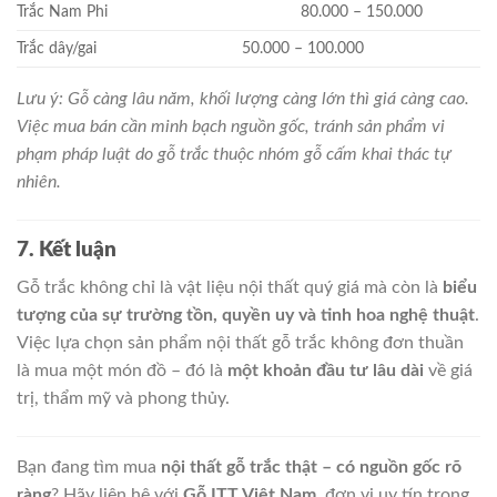
Trắc Nam Phi
80.000 – 150.000
Trắc dây/gai
50.000 – 100.000
Lưu ý: Gỗ càng lâu năm, khối lượng càng lớn thì giá càng cao.
Việc mua bán cần minh bạch nguồn gốc, tránh sản phẩm vi
phạm pháp luật do gỗ trắc thuộc nhóm gỗ cấm khai thác tự
nhiên.
7. Kết luận
Gỗ trắc không chỉ là vật liệu nội thất quý giá mà còn là
biểu
tượng của sự trường tồn, quyền uy và tinh hoa nghệ thuật
.
Việc lựa chọn sản phẩm nội thất gỗ trắc không đơn thuần
là mua một món đồ – đó là
một khoản đầu tư lâu dài
về giá
trị, thẩm mỹ và phong thủy.
Bạn đang tìm mua
nội thất gỗ trắc thật – có nguồn gốc rõ
ràng
? Hãy liên hệ với
Gỗ ITT Việt Nam
, đơn vị uy tín trong