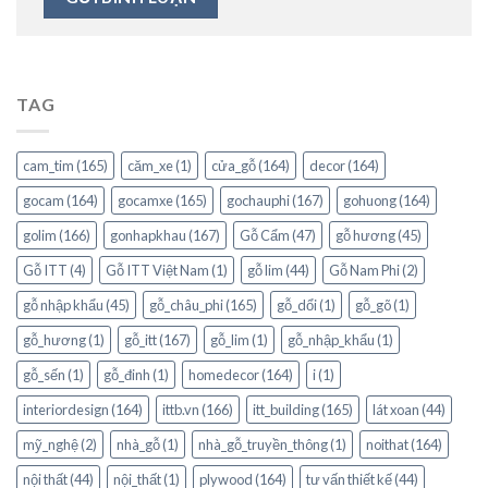
TAG
cam_tim
(165)
căm_xe
(1)
cửa_gỗ
(164)
decor
(164)
gocam
(164)
gocamxe
(165)
gochauphi
(167)
gohuong
(164)
golim
(166)
gonhapkhau
(167)
Gỗ Cẩm
(47)
gỗ hương
(45)
Gỗ ITT
(4)
Gỗ ITT Việt Nam
(1)
gỗ lim
(44)
Gỗ Nam Phi
(2)
gỗ nhập khẩu
(45)
gỗ_châu_phi
(165)
gỗ_dổi
(1)
gỗ_gõ
(1)
gỗ_hương
(1)
gỗ_itt
(167)
gỗ_lim
(1)
gỗ_nhập_khẩu
(1)
gỗ_sến
(1)
gỗ_đinh
(1)
homedecor
(164)
i
(1)
interiordesign
(164)
ittb.vn
(166)
itt_building
(165)
lát xoan
(44)
mỹ_nghệ
(2)
nhà_gỗ
(1)
nhà_gỗ_truyền_thông
(1)
noithat
(164)
nội thất
(44)
nội_thất
(1)
plywood
(164)
tư vấn thiết kế
(44)