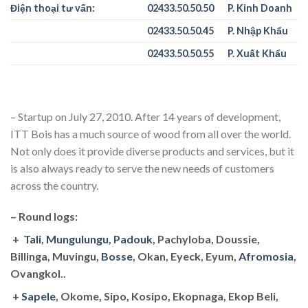
Điện thoại tư vấn:
02433.50.50.50
P. Kinh Doanh
02433.50.50.45
P. Nhập Khẩu
02433.50.50.55
P. Xuất Khẩu
– Startup on July 27, 2010. After 14 years of development,
ITT Bois has a much source of wood from all over the world.
Not only does it provide diverse products and services, but it
is also always ready to serve the new needs of customers
across the country.
– Round logs:
Wood products and services ITT Bois is
providing
+
Tali
,
Mungulungu
,
Padouk
, Pachyloba, Doussie,
Billinga, Muvingu,
Bosse
, Okan, Eyeck, Eyum,
Afromosia
,
Ovangkol..
+
Sapele
, Okome, Sipo, Kosipo, Ekopnaga, Ekop Beli,