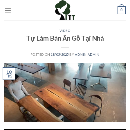
Skip
0
to
content
VIDEO
Tự Làm Bàn Ăn Gỗ Tại Nhà
POSTED ON
18/05/2025
BY
ADMIN ADMIN
18
Th5