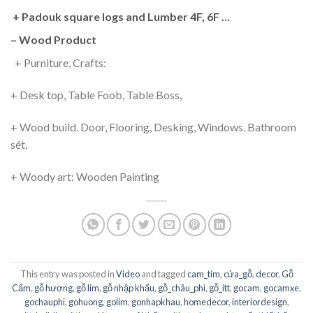
+ Padouk square logs and Lumber 4F, 6F …
– Wood Product
+ Purniture, Crafts:
+ Desk top, Table Foob, Table Boss,
+ Wood build. Door, Flooring, Desking, Windows. Bathroom
sét,
+ Woody art: Wooden Painting
This entry was posted in
Video
and tagged
cam_tim
,
cửa_gỗ
,
decor
,
Gỗ
Cẩm
,
gỗ hương
,
gỗ lim
,
gỗ nhập khẩu
,
gỗ_châu_phi
,
gỗ_itt
,
gocam
,
gocamxe
,
gochauphi
,
gohuong
,
golim
,
gonhapkhau
,
homedecor
,
interiordesign
,