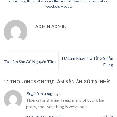
itt_building
,
ittb.vn
,
lát xoan
,
nội thất
,
noithat
,
plywood
,
tư vấn thiết kế
,
woodbois
,
woody
.
ADMIN ADMIN
Tự Làm Khay Tra Từ Gỗ Tận
Tự Làm Sàn Gỗ Nguyên Tấm
Dụng
11 THOUGHTS ON “
TỰ LÀM BÀN ĂN GỖ TẠI NHÀ
”
Registrera dig
says:
Thanks for sharing. I read many of your blog
posts, cool, your blog is very good.
22/06/2025 AT 3:15 CHIỀU
TRẢ LỜI