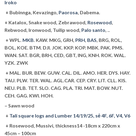
Iroko
+ Bubinnga, Kevazingo,
Paorosa
, Dabema.
+ Katalox, Snake wood, Zebrawood,
Rosewood
,
Rebwood, Ironwood, Tuilip wood,
Palo santo
, ..
+ WPL.
MKB
. KAW. MKG, GRH,
PRH
,
BAS
, BRG, ROL,
BOL, KOE. BTM. DJI. JOK. KKP. KOP. MBK. PAK. PMS.
WAN. SAT. BGR, BRH, CED, GBT, ING, KNH. ROK. WAL.
YZK. ZWK
+ MAL. BUR. BEW. GUW. CAL. DIL. AMO. HER. DYS. HAY.
TAU. PLW. TER. WAL. AGL.CAR. CEP. CRY. LIT. CLL. KIS.
NEU. PLB. TET. SLO. CAG. PLA. TRI. MAT. BOW. NUT.
CEH. GAG. KWI. HOH.
– Sawn wood
+
Tali square logs and Lumber 14/19/25, sẻ 4F, 6F, V4, V6
+ Rosewood, Mussivi, thickness14 -18cm x 220cm x
45cm – 100cm