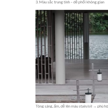
3. Màu sắc trung tính – dễ phối không gian
Tông sáng, ấm, dễ lên màu stain/oil → phù h