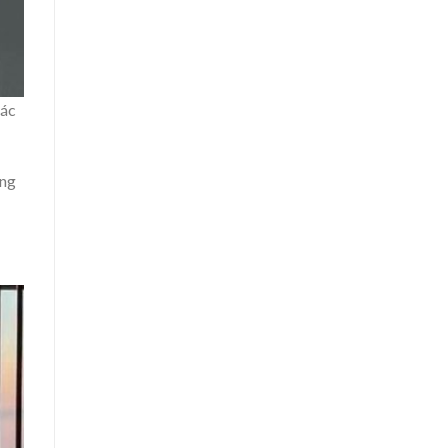
iác
ạng