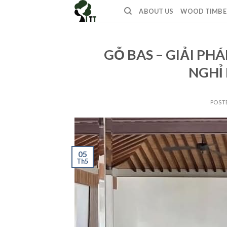
Skip
ABOUT US
WOOD TIMBE
to
content
GỖ BAS – GIẢI PH
NGHỈ
POST
05
Th5