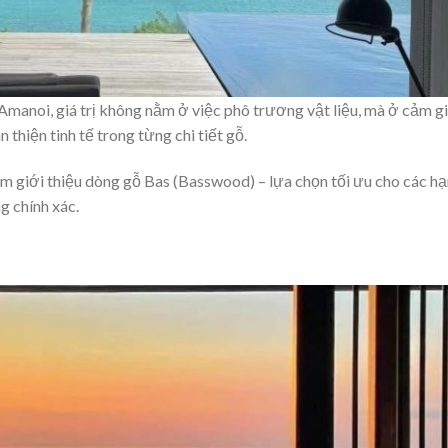
anoi, giá trị không nằm ở việc phô trương vật liệu, mà ở cảm g
 thiện tinh tế trong từng chi tiết gỗ.
am giới thiệu dòng gỗ Bas (Basswood) – lựa chọn tối ưu cho các h
g chính xác.