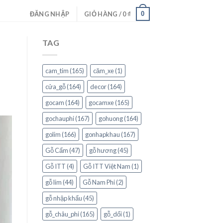
0
ĐĂNG NHẬP
GIỎ HÀNG /
0
₫
TAG
cam_tim
(165)
căm_xe
(1)
cửa_gỗ
(164)
decor
(164)
gocam
(164)
gocamxe
(165)
gochauphi
(167)
gohuong
(164)
golim
(166)
gonhapkhau
(167)
Gỗ Cẩm
(47)
gỗ hương
(45)
Gỗ ITT
(4)
Gỗ ITT Việt Nam
(1)
gỗ lim
(44)
Gỗ Nam Phi
(2)
gỗ nhập khẩu
(45)
gỗ_châu_phi
(165)
gỗ_dổi
(1)