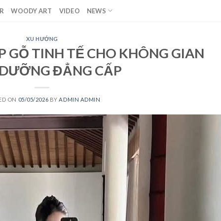
R
WOODY ART
VIDEO
NEWS
XU HƯỚNG
ÁP GỖ TINH TẾ CHO KHÔNG GIAN
 DƯỠNG ĐẲNG CẤP
ED ON
05/05/2026
BY
ADMIN ADMIN