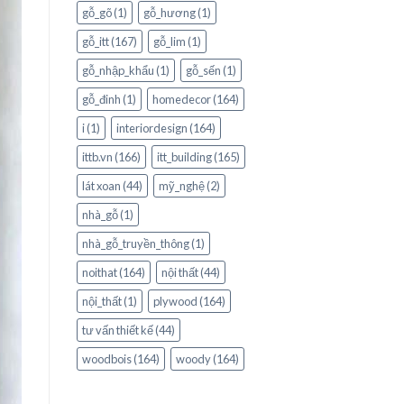
gỗ_gõ
(1)
gỗ_hương
(1)
gỗ_itt
(167)
gỗ_lim
(1)
gỗ_nhập_khẩu
(1)
gỗ_sến
(1)
gỗ_đinh
(1)
homedecor
(164)
i
(1)
interiordesign
(164)
ittb.vn
(166)
itt_building
(165)
lát xoan
(44)
mỹ_nghệ
(2)
nhà_gỗ
(1)
nhà_gỗ_truyền_thông
(1)
noithat
(164)
nội thất
(44)
nội_thất
(1)
plywood
(164)
tư vấn thiết kế
(44)
woodbois
(164)
woody
(164)