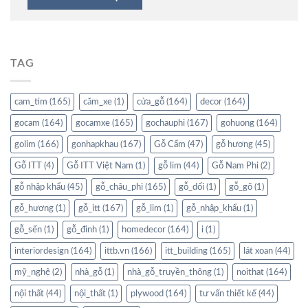
TAG
cam_tim
(165)
căm_xe
(1)
cửa_gỗ
(164)
decor
(164)
gocam
(164)
gocamxe
(165)
gochauphi
(167)
gohuong
(164)
golim
(166)
gonhapkhau
(167)
Gỗ Cẩm
(47)
gỗ hương
(45)
Gỗ ITT
(4)
Gỗ ITT Việt Nam
(1)
gỗ lim
(44)
Gỗ Nam Phi
(2)
gỗ nhập khẩu
(45)
gỗ_châu_phi
(165)
gỗ_dổi
(1)
gỗ_gõ
(1)
gỗ_hương
(1)
gỗ_itt
(167)
gỗ_lim
(1)
gỗ_nhập_khẩu
(1)
gỗ_sến
(1)
gỗ_đinh
(1)
homedecor
(164)
i
(1)
interiordesign
(164)
ittb.vn
(166)
itt_building
(165)
lát xoan
(44)
mỹ_nghệ
(2)
nhà_gỗ
(1)
nhà_gỗ_truyền_thông
(1)
noithat
(164)
nội thất
(44)
nội_thất
(1)
plywood
(164)
tư vấn thiết kế
(44)