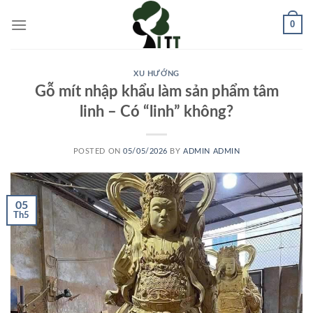
Skip
0
to
content
XU HƯỚNG
Gỗ mít nhập khẩu làm sản phẩm tâm
linh – Có “linh” không?
POSTED ON
05/05/2026
BY
ADMIN ADMIN
05
Th5