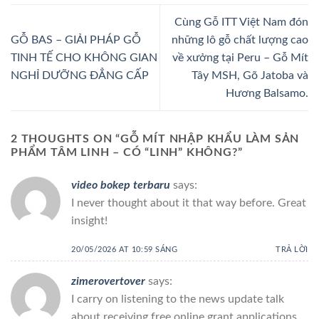
Cùng Gỗ ITT Việt Nam đón
GỖ BAS – GIẢI PHÁP GỖ
những lô gỗ chất lượng cao
TINH TẾ CHO KHÔNG GIAN
về xưởng tại Peru – Gỗ Mít
NGHỈ DƯỠNG ĐẲNG CẤP
Tây MSH, Gõ Jatoba và
Hương Balsamo.
2 THOUGHTS ON “
GỖ MÍT NHẬP KHẨU LÀM SẢN
PHẨM TÂM LINH – CÓ “LINH” KHÔNG?
”
video bokep terbaru
says:
I never thought about it that way before. Great
insight!
20/05/2026 AT 10:59 SÁNG
TRẢ LỜI
zimerovertover
says:
I carry on listening to the news update talk
about receiving free online grant applications