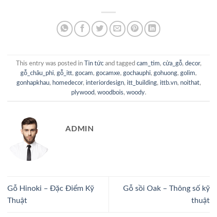
This entry was posted in
Tin tức
and tagged
cam_tim
,
cửa_gỗ
,
decor
,
gỗ_châu_phi
,
gỗ_itt
,
gocam
,
gocamxe
,
gochauphi
,
gohuong
,
golim
,
gonhapkhau
,
homedecor
,
interiordesign
,
itt_building
,
ittb.vn
,
noithat
,
plywood
,
woodbois
,
woody
.
ADMIN
Gỗ Hinoki – Đặc Điểm Kỹ
Gỗ sồi Oak – Thông số kỹ
Thuật
thuật