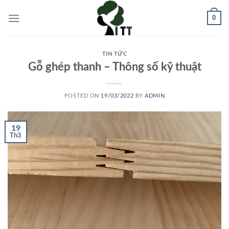
Skip
0
to
content
TIN TỨC
Gỗ ghép thanh – Thông số kỹ thuật
POSTED ON
19/03/2022
BY
ADMIN
19
Th3