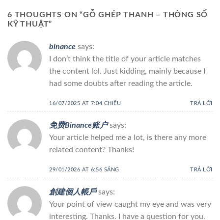
6 THOUGHTS ON “
GỖ GHÉP THANH – THÔNG SỐ
KỸ THUẬT
”
binance
says:
I don’t think the title of your article matches
the content lol. Just kidding, mainly because I
had some doubts after reading the article.
16/07/2025 AT 7:04 CHIỀU
TRẢ LỜI
免费Binance账户
says:
Your article helped me a lot, is there any more
related content? Thanks!
29/01/2026 AT 6:56 SÁNG
TRẢ LỜI
創建個人帳戶
says:
Your point of view caught my eye and was very
interesting. Thanks. I have a question for you.