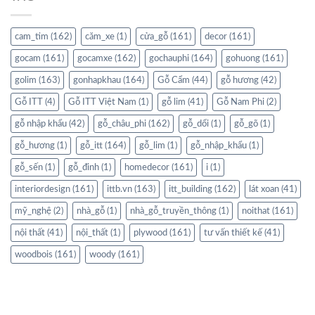
cam_tim
(162)
căm_xe
(1)
cửa_gỗ
(161)
decor
(161)
gocam
(161)
gocamxe
(162)
gochauphi
(164)
gohuong
(161)
golim
(163)
gonhapkhau
(164)
Gỗ Cẩm
(44)
gỗ hương
(42)
Gỗ ITT
(4)
Gỗ ITT Việt Nam
(1)
gỗ lim
(41)
Gỗ Nam Phi
(2)
gỗ nhập khẩu
(42)
gỗ_châu_phi
(162)
gỗ_dổi
(1)
gỗ_gõ
(1)
gỗ_hương
(1)
gỗ_itt
(164)
gỗ_lim
(1)
gỗ_nhập_khẩu
(1)
gỗ_sến
(1)
gỗ_đinh
(1)
homedecor
(161)
i
(1)
interiordesign
(161)
ittb.vn
(163)
itt_building
(162)
lát xoan
(41)
mỹ_nghệ
(2)
nhà_gỗ
(1)
nhà_gỗ_truyền_thông
(1)
noithat
(161)
nội thất
(41)
nội_thất
(1)
plywood
(161)
tư vấn thiết kế
(41)
woodbois
(161)
woody
(161)