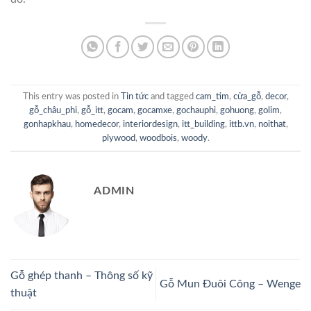
This entry was posted in
Tin tức
and tagged
cam_tim
,
cửa_gỗ
,
decor
,
gỗ_châu_phi
,
gỗ_itt
,
gocam
,
gocamxe
,
gochauphi
,
gohuong
,
golim
,
gonhapkhau
,
homedecor
,
interiordesign
,
itt_building
,
ittb.vn
,
noithat
,
plywood
,
woodbois
,
woody
.
ADMIN
Gỗ ghép thanh – Thông số kỹ
Gỗ Mun Đuôi Công – Wenge
thuật