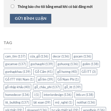
Thông báo cho tôi bằng email khi có bài đăng mới
TAG
cam_tim
(137)
cửa_gỗ
(136)
decor
(136)
gocam
(136)
gocamxe
(137)
gochauphi
(139)
gohuong
(136)
golim
(138)
gonhapkhau
(139)
Gỗ Cẩm
(41)
gỗ hương
(40)
Gỗ ITT
(3)
Gỗ ITT Việt Nam
(1)
gỗ lim
(39)
Gỗ Nam Phi
(1)
gỗ nhập khẩu
(40)
gỗ_châu_phi
(137)
gỗ_itt
(139)
homedecor
(136)
i
(1)
interiordesign
(136)
ittb.vn
(138)
itt_building
(137)
lát xoan
(39)
mỹ_nghệ
(1)
noithat
(136)
nội thất
(39)
plywood
(136)
tư vấn thiết kế
(39)
woodbois
(136)